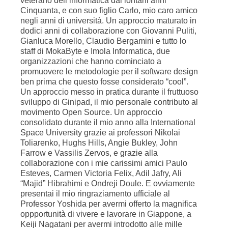
veterano dell’informatica dai lontani anni
Cinquanta, e con suo figlio Carlo, mio caro amico
negli anni di università. Un approccio maturato in
dodici anni di collaborazione con Giovanni Puliti,
Gianluca Morello, Claudio Bergamini e tutto lo
staff di MokaByte e Imola Informatica, due
organizzazioni che hanno cominciato a
promuovere le metodologie per il software design
ben prima che questo fosse considerato “cool”.
Un approccio messo in pratica durante il fruttuoso
sviluppo di Ginipad, il mio personale contributo al
movimento Open Source. Un approccio
consolidato durante il mio anno alla International
Space University grazie ai professori Nikolai
Toliarenko, Hughs Hills, Angie Bukley, John
Farrow e Vassilis Zervos, e grazie alla
collaborazione con i mie carissimi amici Paulo
Esteves, Carmen Victoria Felix, Adil Jafry, Ali
“Majid” Hibrahimi e Ondreji Doule. E ovviamente
presentai il mio ringraziamento ufficiale al
Professor Yoshida per avermi offerto la magnifica
oppportunità di vivere e lavorare in Giappone, a
Keiji Nagatani per avermi introdotto alle mille