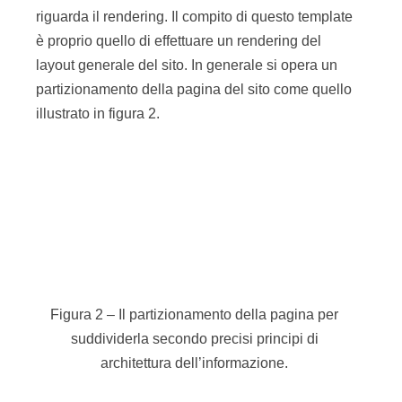
Figura 2 – Il partizionamento della pagina per
suddividerla secondo precisi principi di
architettura dell’informazione.
Ovviamente altri siti possono effettuare
partizionamenti differenti ma il partizionamento
illustrato in figura è abbastanza comune. Si può
riconoscere la navigazione principale (
TopNav
),
la navigazione secondaria (
SideNav
), un
footer
che di solito è uguale in tutte le pagine e il
detail
,
ossia la parte centrale della pagina in cui sono
riportati i principali contenuti informativi.
Quello che fa il layout è quello di generare
l’HTML comune a tutte le pagine del sito