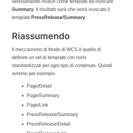
struttura).
Template di questo tipo sono il layout o la
navigazione. I vari casi sono riassunti nella figura
6.
Figura 6 – Un esempio riassuntivo con vari tipi di
template.
Quando si vuole visualizzare una
PressRelease
,
si invoca il layout che invoca il
PressRelease/Detail
(e gli altri template per il
top, il footer e la navigazione che non abbiamo
trattato qui). Quando si vuole visualizzare una
Page
, si invoca il layout che invoca il
Page/Detail
, che a sua volta prende tutti gli asset