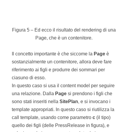
standardizzati per ogni tipo di contenuto. Quindi
avremo per esempio
Page/Detail
Page/Summary
Page/Link
PressRelease/Summary
PressRelease/Detail
PressRelease/Link
Questi template renderizzano i due tipi di asset
come un dettaglio completo, come un sommario o
come un link. Al tutto si aggiungono dei template
typeless, che invece sono capaci di renderizzare
qualunque tipo di template (presumibilmente
senza doverne conoscere i dettagli interni di