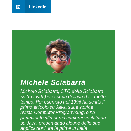
Michele Sciabarrà
Michele Sciabarrà, CTO della Sciabarra srl
(ma vah!) si occupa di Java da... molto tempo.
Per esempio nel 1996 ha scritto il primo
articolo su Java, sulla storica rivista Computer
Programming, e ha partecipato alla prima
conferenza italiana su Java, presentando
alcune delle sue applicazioni, tra le prime in
Italia realizzate in Java. Strada facendo ha
inoltre scritto un paio di libri, è andato a
lavorare a Londra dove è stato anche
dipendente di Fatwire Software. Dopo mille
peripezie si occupa attualmente (che strano)
di Fatwire... ops Oracle WebCenter Site e
scrive sul suo sito http://www.sciabarra.com/
uno dei più apprezzati blog sull