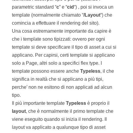
che i template sono tipizzati: ovvero per ogni
template si deve specificare il tipo di asset a cui si
applicano. Per capirsi, certi template si applicano
solo a Page, altri solo a specifici flex type. I
template possono essere anche
Typeless
, il che
significa in realtà che si applicano a più tipi,
perche’ non ne esitono di non applicati ad alcun
tipo.
Il più importante template
Typeless
è proprio il
layout
, che è normalmente il primo template che
viene eseguito quando si inizia il rendering. Il
layout va applicato a qualunque tipo di asset
rappresenti un punto di ingresso. Come abbiamo
detto, nella SitePlan ci possono essere vari tipi di
asset e per questo motivo il
layout
è tipicamente
Typeless
.
Prima di andare avanti, precisiamo meglio la