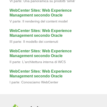
Imola Informatica S.P.A.
Via Selice 66/a 40026 Imola (BO)
C.F. e Iscriz. Registro imprese BO 03351570373
P.I. 00614381200
Cap. Soc. euro 100.000,00 i.v.
Privacy
|
Cookie Policy
Contatti
Contattaci tramite la nostra pagina
contatti
, oppure
scrivendo a
info@mokabyte.it
Seguici sui social