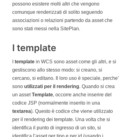
I template
I
template
in WCS sono asset come gli altri, e si
gestiscono allo stesso modo: si creano, si
cercano, si editano. Il loro uso è speciale, perche’
sono
utilizzati per il rendering
. Quando si crea
un asset
Template
, occorre anche inserire del
codice JSP (normalmente inserito in una
textarea
). Questo è codice che viene utilizzato
per il rendering dei template. Una volta che si
identifica il punto di ingresso di un sito, si
identifica l’asset per tipo e per id (usando i
parametric standard “
c
” e “
cid
“) , poi si invoca un
template (normalmente chiamato “
/Layout
“) che
comincia a effettuare il rendering del sito).
Una cosa estremamente importante da capire è