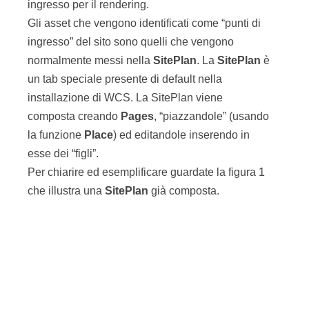
ingresso per il rendering.
Gli asset che vengono identificati come “punti di
ingresso” del sito sono quelli che vengono
normalmente messi nella
SitePlan
. La
SitePlan
è
un tab speciale presente di default nella
installazione di WCS. La SitePlan viene
composta creando
Pages
, “piazzandole” (usando
la funzione
Place
) ed editandole inserendo in
esse dei “figli”.
Per chiarire ed esemplificare guardate la figura 1
che illustra una
SitePlan
già composta.
Figura 1 – La struttura di una SitePlan con i
diversi elementi che la compongono.