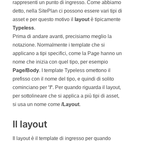
notazione. Normalmente i template che si
applicano a tipi specifici, come la Page hanno un
nome che inizia con quel tipo, per esempio
Page/Body
. I template Typeless omettono il
prefisso con il nome del tipo, e quindi di solito
cominciano per “
/
“. Per quando riguarda il layout,
per sottolineare che si applica a più tipi di asset,
si usa un nome come
/Layout
.
Il layout
Il layout è il template di ingresso per quando
riguarda il rendering. Il compito di questo template
è proprio quello di effettuare un rendering del
layout generale del sito. In generale si opera un
partizionamento della pagina del sito come quello
illustrato in figura 2.