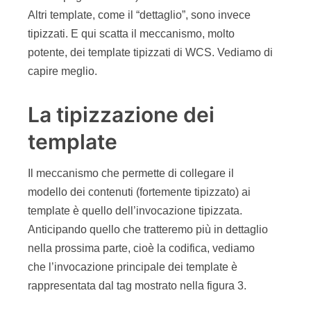
modello dei contenuti (fortemente tipizzato) ai
template è quello dell’invocazione tipizzata.
Anticipando quello che tratteremo più in dettaglio
nella prossima parte, cioè la codifica, vediamo
che l’invocazione principale dei template è
rappresentata dal tag mostrato nella figura 3.
Figura 3 – Il tag render:calltemplate
Il comportamento di questo tag è peculiare, in
quanto l’invocazione effettiva del template
dipende dal nome del template invocato, ovvero
quanto specificato dal parametro
tname
. Se il
tname
è il nome di un template
typeless
(qualcosa come
/SideNav
per esempio) allora il