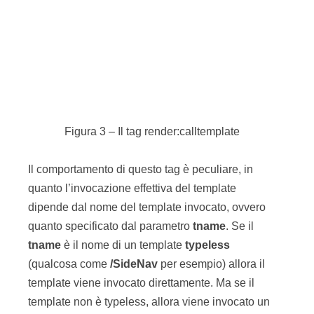
template viene invocato direttamente. Ma se il
template non è typeless, allora viene invocato un
template il cui nome è composto dal nome del
tipo seguito da una barra e dal nome del template
specificato. Per chiarire il concetto, se si specifica
come
tname
“Detail” verrà invocato il template
“
Page/Detail
” se il tipo del template invocato
(specificato dal paramentro
c
) è Page, mentre
verrà invocato il template “
PressRelease/Detail
”
se il tipo del template è PressRelease.
Ovviamente i due template non devono
necessariamente essere uguali. La cosa
importante è che nel layout c’è una chiamata
“generica” che invoca un template che però
dipende dall’effettivo template che al momento
viene renderizzato.
Se si seleziona un template PressRelease il