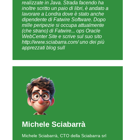
Tutti gli articoli
Nello stesso numero
Strategie bancarie sul mobile
II parte: Scelte tecnologiche e impatti business
Liferay Italy Symposium 2011
Un breve resoconto dall'evento
Architetture REST: un modello di maturità
I parte: Da RESTless a RESTful
Viaggio a El Dorado: alla scoperta della
robotica spaziale in Giappone
X parte: The new frontiers