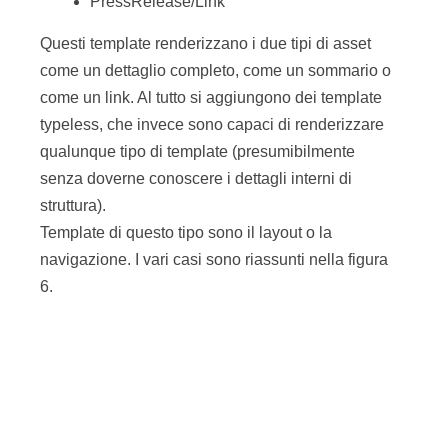
collegati e li visualizza come
PressRelease/Summary
. A loro volta ciascuno di
questi
Summary
produrrà un link alla pagina
complete invocando uno specific
PressRelease/Link
.
Conclusioni
In questo articolo abbiamo visto il meccanismo
generale di rendering degli asset, focalizzandoci
sulla tipizzazione dei template. Ciò che abbiamo
analizzato è sostanzialmente il modo in cui WCS
definisce un set di template con nomi
standardizzati per ogni tipo di contenuto. Nel
prossimo articolo, invece, entreremo nei dettagli
della codifica, illustrando alcuni dei tag disponibili
per scrivere le JSP.