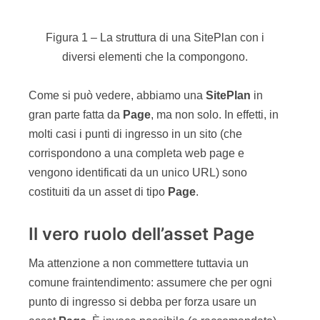
Come si può vedere, abbiamo una
SitePlan
in
gran parte fatta da
Page
, ma non solo. In effetti, in
molti casi i punti di ingresso in un sito (che
corrispondono a una completa web page e
vengono identificati da un unico URL) sono
costituiti da un asset di tipo
Page
.
Il vero ruolo dell’asset Page
Ma attenzione a non commettere tuttavia un
comune fraintendimento: assumere che per ogni
punto di ingresso si debba per forza usare un
asset
Page
. È invece possibile (e raccomandato)
scrivere i
template
in grado di effettuare il
rendering di una pagina web prendendo come
punto di ingresso anche asset di tipo diverso da
Page
.