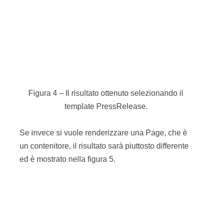
sostanzialmente un contenitore, allora deve fare
riferimento ai figli e produrre dei sommari per
ciasuno di esso.
In questo caso si usa il content model per seguire
una relazione. Dalla
Page
si prendono i figli che
sono stati inseriti nella
SitePlan
, e si invocano i
template appropriati. In questo caso si riutilizza la
call template, usando come parametro
c
(il tipo)
quello dei figli (delle PressRelease in figura), e
selezionando invece come template da invocare
Summary
. Il risultato sarà che verrà invocato il
template
PressRelease/Summary
.
Riassumendo
Il meccanismo di fondo di WCS è quello di
definire un set di template con nomi