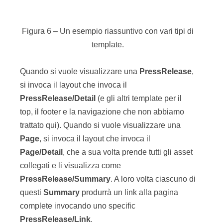
Michele Sciabarrà
Michele Sciabarrà, CTO della Sciabarra srl (ma vah!)
si occupa di Java da... molto tempo. Per esempio nel
1996 ha scritto il primo articolo su Java, sulla storica
rivista Computer Programming, e ha partecipato alla
prima conferenza italiana su Java, presentando
alcune delle sue applicazioni, tra le prime in Italia
realizzate in Java. Strada facendo ha inoltre scritto un
paio di libri, è andato a lavorare a Londra dove è stato
anche dipendente di Fatwire Software. Dopo mille
peripezie si occupa attualmente (che strano) di
Fatwire... ops Oracle WebCenter Site e scrive sul suo
sito http://www.sciabarra.com/ uno dei più apprezzati
blog sull