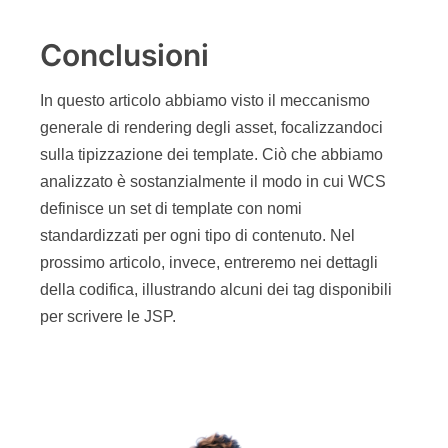
Facebook
Twitter
LinkedIn
Michele Sciabarrà
Michele Sciabarrà, CTO della Sciabarra
srl (ma vah!) si occupa di Java da... molto