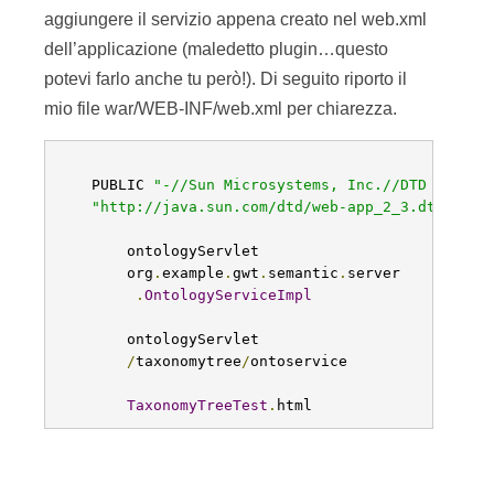
aggiungere il servizio appena creato nel web.xml
dell’applicazione (maledetto plugin…questo
potevi farlo anche tu però!). Di seguito riporto il
mio file war/WEB-INF/web.xml per chiarezza.
    PUBLIC 
"-//Sun Microsystems, Inc.//DTD Web Ap
"http://java.sun.com/dtd/web-app_2_3.dtd"
>
        ontologyServlet

        org
.
example
.
gwt
.
semantic
.
server

.
OntologyServiceImpl
        ontologyServlet

/
taxonomytree
/
ontoservice

TaxonomyTreeTest
.
html