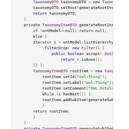
TaxonomyDTO
 taxonomyDTO 
=
new
TaxonomyDTO
        taxonomyDTO
.
setRoot
(
generateRootItem
());
return
 taxonomyDTO
;
}
private
TaxonomyItemDTO
 generateRootItem
()
{
if
(
ontModel
==
null
)
return
null
;
else
{
Iterator
 i 
=
 ontModel
.
listHierarchyRootCl
.
filterDrop
(
new
Filter
()
{
public
boolean
 accept
(
OntClass
 r
return
 r
.
isAnon
();
}}
);
TaxonomyItemDTO
 rootItem 
=
new
TaxonomyIt
            rootItem
.
setId
(
"owl:Thing"
);
            rootItem
.
setLabel
(
"owl:Thing"
);
            rootItem
.
setComment
(
"OWL Ontology roo
while
(
i
.
hasNext
())
{
            rootItem
.
addSubItem
(
generateSubItemTr
}
return
 rootItem
;
}
}
private
TaxonomyItemDTO
 generateSubItemTreeFr