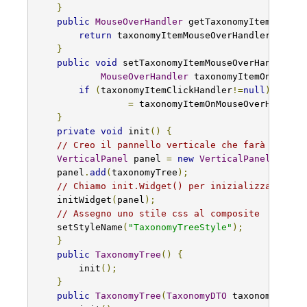
}
public
MouseOverHandler
 getTaxonomyItemMouseO
return
 taxonomyItemMouseOverHandler
;
}
public
void
 setTaxonomyItemMouseOverHandler
(
MouseOverHandler
 taxonomyItemOnMouseO
if
(
taxonomyItemClickHandler
!=
null
)
this
.
=
 taxonomyItemOnMouseOverHandler
}
private
void
 init
()
{
// Creo il pannello verticale che farà da con
VerticalPanel
 panel 
=
new
VerticalPanel
();
    panel
.
add
(
taxonomyTree
);
// Chiamo init.Widget() per inizializzare il 
    initWidget
(
panel
);
// Assegno uno stile css al composite
    setStyleName
(
"TaxonomyTreeStyle"
);
}
public
TaxonomyTree
()
{
        init
();
}
public
TaxonomyTree
(
TaxonomyDTO
 taxonomyDTO
)