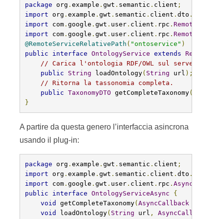
package
 org
.
example
.
gwt
.
semantic
.
client
;
import
 org
.
example
.
gwt
.
semantic
.
client
.
dto
.
Taxono
import
 com
.
google
.
gwt
.
user
.
client
.
rpc
.
RemoteServi
import
 com
.
google
.
gwt
.
user
.
client
.
rpc
.
RemoteServi
@RemoteServiceRelativePath
(
"ontoservice"
)
public
interface
OntologyService
extends
RemoteSe
// Carica l'ontologia RDF/OWL sul server
public
String
 loadOntology
(
String
 url
);
// Ritorna la tassonomia completa.
public
TaxonomyDTO
 getCompleteTaxonomy
();
}
A partire da questa genero l’interfaccia asincrona
usando il plug-in:
package
 org
.
example
.
gwt
.
semantic
.
client
;
import
 org
.
example
.
gwt
.
semantic
.
client
.
dto
.
Taxono
import
 com
.
google
.
gwt
.
user
.
client
.
rpc
.
AsyncCallba
public
interface
OntologyServiceAsync
{
void
 getCompleteTaxonomy
(
AsyncCallback
 callba
void
 loadOntology
(
String
 url
,
AsyncCallback
 c