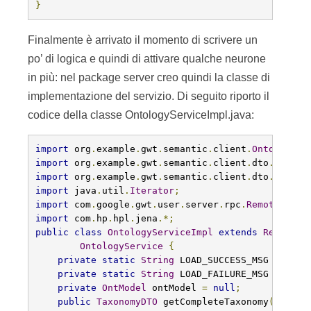
}
Finalmente è arrivato il momento di scrivere un
po’ di logica e quindi di attivare qualche neurone
in più: nel package server creo quindi la classe di
implementazione del servizio. Di seguito riporto il
codice della classe OntologyServiceImpl.java:
import
 org
.
example
.
gwt
.
semantic
.
client
.
OntologySe
import
 org
.
example
.
gwt
.
semantic
.
client
.
dto
.
Taxono
import
 org
.
example
.
gwt
.
semantic
.
client
.
dto
.
Taxono
import
 java
.
util
.
Iterator
;
import
 com
.
google
.
gwt
.
user
.
server
.
rpc
.
RemoteServi
import
 com
.
hp
.
hpl
.
jena
.*;
public
class
OntologyServiceImpl
extends
RemoteSe
OntologyService
{
private
static
String
 LOAD_SUCCESS_MSG 
=
"Ont
private
static
String
 LOAD_FAILURE_MSG 
=
"ERR
private
OntModel
 ontModel 
=
null
;
public
TaxonomyDTO
 getCompleteTaxonomy
()
{