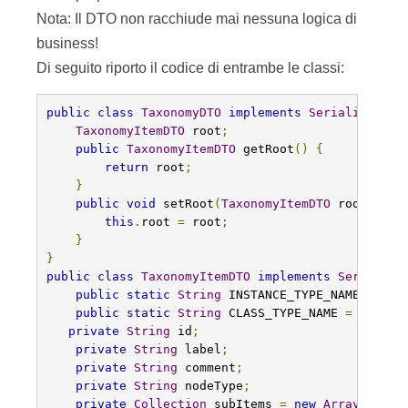
Nota: Il DTO non racchiude mai nessuna logica di
business!
Di seguito riporto il codice di entrambe le classi:
public
class
TaxonomyDTO
implements
Serializable
TaxonomyItemDTO
 root
;
public
TaxonomyItemDTO
 getRoot
()
{
return
 root
;
}
public
void
 setRoot
(
TaxonomyItemDTO
 root
)
{
this
.
root 
=
 root
;
}
}
public
class
TaxonomyItemDTO
implements
Serializa
public
static
String
 INSTANCE_TYPE_NAME 
=
"in
public
static
String
 CLASS_TYPE_NAME 
=
"class
private
String
 id
;
private
String
 label
;
private
String
 comment
;
private
String
 nodeType
;
private
Collection
 subItems 
=
new
ArrayList
()