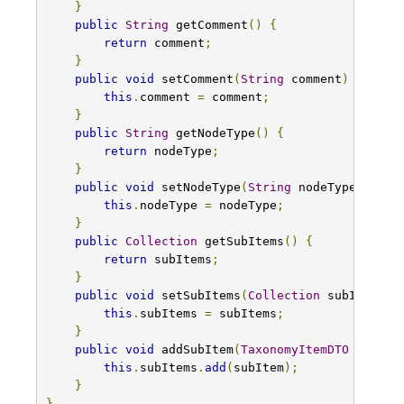
}
public
String
 getComment
()
{
return
 comment
;
}
public
void
 setComment
(
String
 comment
)
{
this
.
comment 
=
 comment
;
}
public
String
 getNodeType
()
{
return
 nodeType
;
}
public
void
 setNodeType
(
String
 nodeType
)
{
this
.
nodeType 
=
 nodeType
;
}
public
Collection
 getSubItems
()
{
return
 subItems
;
}
public
void
 setSubItems
(
Collection
 subItems
)
this
.
subItems 
=
 subItems
;
}
public
void
 addSubItem
(
TaxonomyItemDTO
 subIte
this
.
subItems
.
add
(
subItem
);
}
}