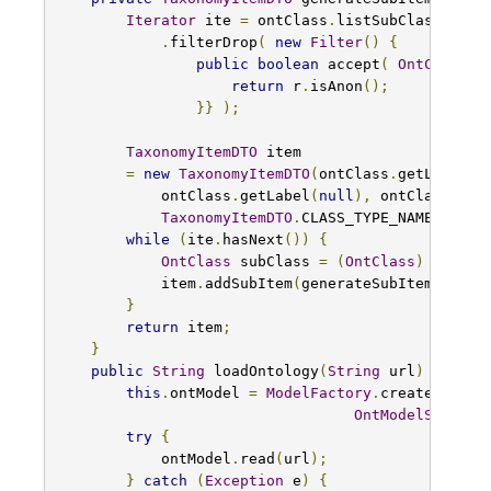
Iterator
 ite 
=
 ontClass
.
listSubClasses
()
.
filterDrop
(
new
Filter
()
{
public
boolean
 accept
(
OntClass
 r
return
 r
.
isAnon
();
}}
);
TaxonomyItemDTO
 item

=
new
TaxonomyItemDTO
(
ontClass
.
getLocalNa
            ontClass
.
getLabel
(
null
),
 ontClass
.
get
TaxonomyItemDTO
.
CLASS_TYPE_NAME
);
while
(
ite
.
hasNext
())
{
OntClass
 subClass 
=
(
OntClass
)
 ite
.
ne
            item
.
addSubItem
(
generateSubItemTreeFr
}
return
 item
;
}
public
String
 loadOntology
(
String
 url
)
{
this
.
ontModel 
=
ModelFactory
.
createOntolo
OntModelSpec
.
OW
try
{
            ontModel
.
read
(
url
);
}
catch
(
Exception
 e
)
{