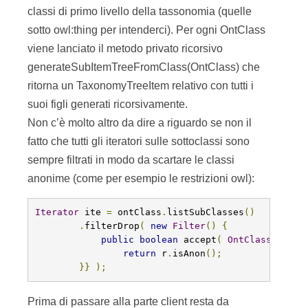
classi di primo livello della tassonomia (quelle
sotto owl:thing per intenderci). Per ogni OntClass
viene lanciato il metodo privato ricorsivo
generateSubItemTreeFromClass(OntClass) che
ritorna un TaxonomyTreeItem relativo con tutti i
suoi figli generati ricorsivamente.
Non c’è molto altro da dire a riguardo se non il
fatto che tutti gli iteratori sulle sottoclassi sono
sempre filtrati in modo da scartare le classi
anonime (come per esempio le restrizioni owl):
Iterator
 ite 
=
 ontClass
.
listSubClasses
()
.
filterDrop
(
new
Filter
()
{
public
boolean
 accept
(
OntClass
 r 
)
{
return
 r
.
isAnon
();
}}
);
Prima di passare alla parte client resta da