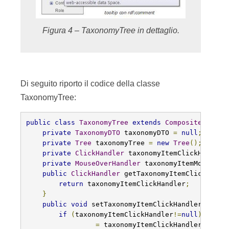
Figura 4 – TaxonomyTree in dettaglio.
Di seguito riporto il codice della classe
TaxonomyTree:
public
class
TaxonomyTree
extends
Composite
{
private
TaxonomyDTO
 taxonomyDTO 
=
null
;
private
Tree
 taxonomyTree 
=
new
Tree
();
private
ClickHandler
 taxonomyItemClickHandler
private
MouseOverHandler
 taxonomyItemMouseOve
public
ClickHandler
 getTaxonomyItemClickHandl
return
 taxonomyItemClickHandler
;
}
public
void
 setTaxonomyItemClickHandler
(
Click
if
(
taxonomyItemClickHandler
!=
null
)
this
.
=
 taxonomyItemClickHandler
;