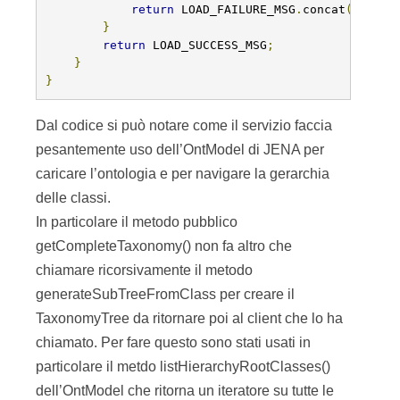
return
 LOAD_FAILURE_MSG
.
concat
(
e
.
getM
}
return
 LOAD_SUCCESS_MSG
;
}
}
Dal codice si può notare come il servizio faccia
pesantemente uso dell’OntModel di JENA per
caricare l’ontologia e per navigare la gerarchia
delle classi.
In particolare il metodo pubblico
getCompleteTaxonomy() non fa altro che
chiamare ricorsivamente il metodo
generateSubTreeFromClass per creare il
TaxonomyTree da ritornare poi al client che lo ha
chiamato. Per fare questo sono stati usati in
particolare il metdo listHierarchyRootClasses()
dell’OntModel che ritorna un iteratore su tutte le