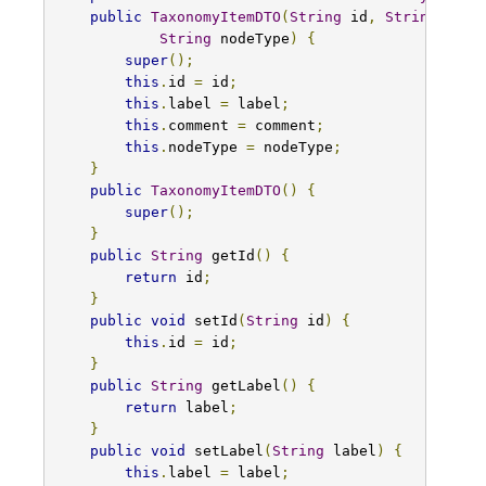
public
TaxonomyItemDTO
(
String
 id
,
String
 labe
String
 nodeType
)
{
super
();
this
.
id 
=
 id
;
this
.
label 
=
 label
;
this
.
comment 
=
 comment
;
this
.
nodeType 
=
 nodeType
;
}
public
TaxonomyItemDTO
()
{
super
();
}
public
String
 getId
()
{
return
 id
;
}
public
void
 setId
(
String
 id
)
{
this
.
id 
=
 id
;
}
public
String
 getLabel
()
{
return
 label
;
}
public
void
 setLabel
(
String
 label
)
{
this
.
label 
=
 label
;