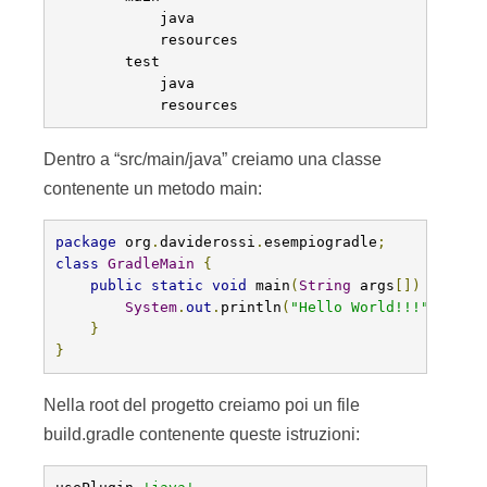
            java

            resources

        test

            java

            resources
Dentro a “src/main/java” creiamo una classe
contenente un metodo main:
package
 org
.
daviderossi
.
esempiogradle
;
class
GradleMain
{
public
static
void
 main
(
String
 args
[])
{
System
.
out
.
println
(
"Hello World!!!"
);
}
}
Nella root del progetto creiamo poi un file
build.gradle contenente queste istruzioni: