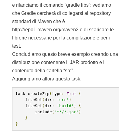
e rilanciamo il comando “gradle libs”: vediamo
che Gradle cercherà di collegarsi al repository
standard di Maven che è
http://repo1.maven.org/maven2 e di scaricare le
librerie necessarie per la compilazione e per i
test.
Concludiamo questo breve esempio creando una
distribuzione contenente il JAR prodotto e il
contenuto della cartella “src”.
Aggiungiamo allora questo task:
task createZip
(
type
:
Zip
)
{
    fileSet
(
dir
:
'src'
)
    fileSet
(
dir
:
'build'
)
{
        include
(
"**/*.jar"
)
}
}