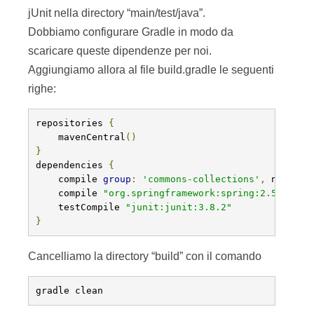
jUnit nella directory “main/test/java”.
Dobbiamo configurare Gradle in modo da
scaricare queste dipendenze per noi.
Aggiungiamo allora al file build.gradle le seguenti
righe:
repositories 
{
    mavenCentral
()
}
dependencies 
{
    compile 
group
:
'commons-collections'
,
 name
:
'
    compile 
"org.springframework:spring:2.5.6"
    testCompile 
"junit:junit:3.8.2"
}
Cancelliamo la directory “build” con il comando
gradle clean