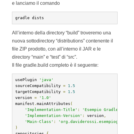
e lanciamo il comando
gradle dists
All’interno della directory “build” troveremo una
nuova sottodirectory “distributions” contenente il
file ZIP prodotto, con all’interno il JAR e le
directory “main” e “test” di “src”.
Il file gradle.build completo è il seguente:
usePlugin 
'java'
sourceCompatibility 
=
1.5
targetCompatibility 
=
1.5
version 
=
'1.0'
manifest
.
mainAttributes
(
'Implementation-Title'
:
'Esempio Gradle'
,
'Implementation-Version'
:
 version
,
'Main-Class'
:
'org.daviderossi.esempiogradle.
)
repositories 
{