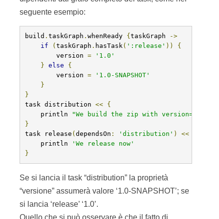
seguente esempio:
build
.
taskGraph
.
whenReady 
{
taskGraph 
->
if
(
taskGraph
.
hasTask
(
':release'
))
{
        version 
=
'1.0'
}
else
{
        version 
=
'1.0-SNAPSHOT'
}
}
task distribution 
<<
{
    println 
"We build the zip with version=$versi
}
task release
(
dependsOn
:
'distribution'
)
<<
{
    println 
'We release now'
}
Se si lancia il task “distribution” la proprietà
“versione” assumerà valore ‘1.0-SNAPSHOT’; se
si lancia ‘release’ ‘1.0’.
Quello che si può osservare è che il fatto di