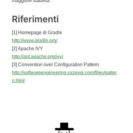
maggiore stabilità.
Riferimenti
[1] Homepage di Gradle
http://www.gradle.org/
[2] Apache IVY
http://ant.apache.org/ivy/
[3] Convention over Configuration Pattern
http://softwareengineering.vazexqi.com/files/patter
n.html