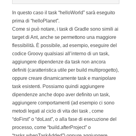
In questo caso il task “helloWorld” sarà eseguito
prima di “helloPlanet”.
Come si può notare, i task di Gradle sono simili ai
target di Ant, anche se permettono una maggiore
flessibilità. È possibile, ad esempio, eseguire del
codice Groovy qualsiasi all’interno di un task,
aggiungere dipendenze da task non ancora
definiti (caratteristica utile per build multiprogetto),
oppure creare dinamicamente task e manipolare
task esistenti. Possiamo quindi aggiungere
dipendenze anche dopo aver definito un task,
aggiungere comportamenti (ad esempio ci sono
metodi legati al ciclo di vita dei task , come
“doFirst” o “doLast”, o alla fase di esecuzione del
processo, come “build.afterProject” o
“tasks.whenTaskAdded”) oppure aggiungere