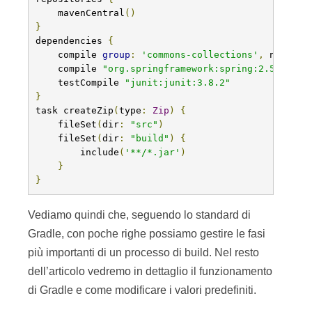
    mavenCentral
()
}
dependencies 
{
    compile 
group
:
'commons-collections'
,
 name
:
'
    compile 
"org.springframework:spring:2.5.6"
    testCompile 
"junit:junit:3.8.2"
}
task createZip
(
type
:
Zip
)
{
    fileSet
(
dir
:
"src"
)
    fileSet
(
dir
:
"build"
)
{
        include
(
'**/*.jar'
)
}
}
Vediamo quindi che, seguendo lo standard di
Gradle, con poche righe possiamo gestire le fasi
più importanti di un processo di build. Nel resto
dell’articolo vedremo in dettaglio il funzionamento
di Gradle e come modificare i valori predefiniti.