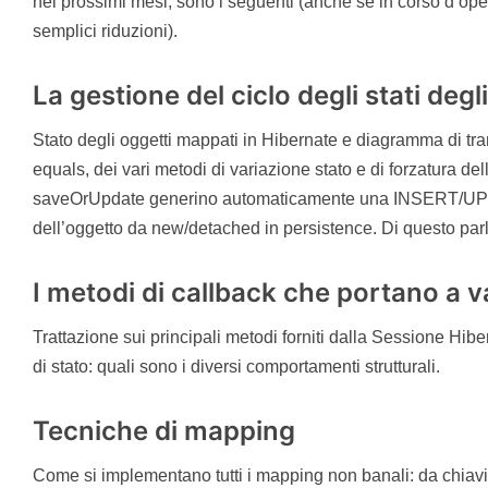
nei prossimi mesi, sono i seguenti (anche se in corso d’op
semplici riduzioni).
La gestione del ciclo degli stati degl
Stato degli oggetti mappati in Hibernate e diagramma di tra
equals, dei vari metodi di variazione stato e di forzatura de
saveOrUpdate generino automaticamente una INSERT/UPDA
dell’oggetto da new/detached in persistence. Di questo parl
I metodi di callback che portano a va
Trattazione sui principali metodi forniti dalla Sessione Hi
di stato: quali sono i diversi comportamenti strutturali.
Tecniche di mapping
Come si implementano tutti i mapping non banali: da chiavi