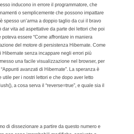
pesso inducono in errore il programmatore, che
zionamenti o semplicemente che possono impattare
 è spesso un’arma a doppio taglio da cui il bravo
dar vita ad aspettative da parte dei lettori che poi
erie poteva essere “Come affrontare in maniera
mazione del motore di persistenza Hibernate. Come
ni Hibernate senza incappare negli errori più
rmesso una facile visualizzazione nel browser, per
 “Appunti avanzati di Hibernate”. La speranza è
le per i nostri lettori e che dopo aver letto
lush(), a cosa serva il “reverse=true”, e quale sia il
mo di dissezionare a partire da questo numero e