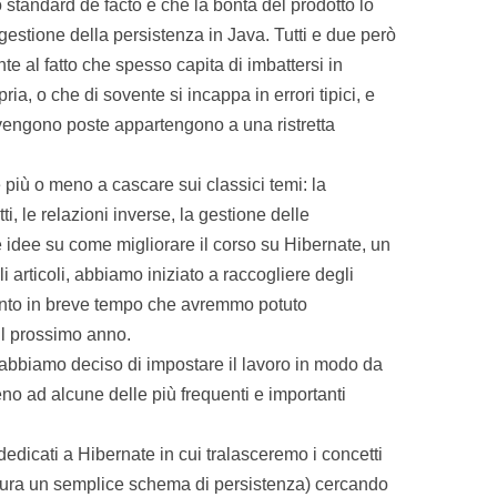
andard de facto e che la bontà del prodotto lo
estione della persistenza in Java. Tutti e due però
te al fatto che spesso capita di imbattersi in
ia, o che di sovente si incappa in errori tipici, e
vengono poste appartengono a una ristretta
 più o meno a cascare sui classici temi: la
ti, le relazioni inverse, la gestione delle
 le idee su come migliorare il corso su Hibernate, un
li articoli, abbiamo iniziato a raccogliere degli
conto in breve tempo che avremmo potuto
 il prossimo anno.
 abbiamo deciso di impostare il lavoro in modo da
eno ad alcune delle più frequenti e importanti
dedicati a Hibernate in cui tralasceremo i concetti
gura un semplice schema di persistenza) cercando