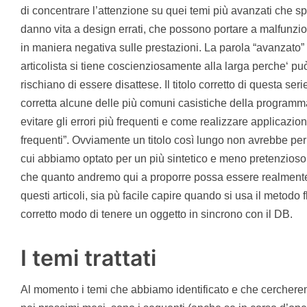
di concentrare l’attenzione su quei temi più avanzati che s
danno vita a design errati, che possono portare a malfun
in maniera negativa sulle prestazioni. La parola “avanzato”
articolista si tiene coscienziosamente alla larga perche‘ può 
rischiano di essere disattese. Il titolo corretto di questa s
corretta alcune delle più comuni casistiche della program
evitare gli errori più frequenti e come realizzare applicazio
frequenti”. Ovviamente un titolo così lungo non avrebbe pe
cui abbiamo optato per un più sintetico e meno pretenzioso
che quanto andremo qui a proporre possa essere realmente uti
questi articoli, sia pù facile capire quando si usa il metodo f
corretto modo di tenere un oggetto in sincrono con il DB.
I temi trattati
Al momento i temi che abbiamo identificato e che cerchere