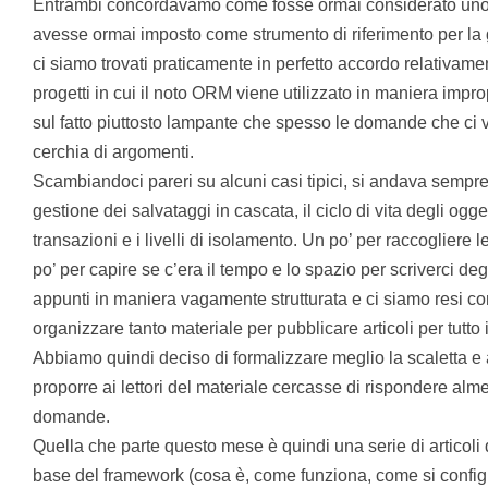
Entrambi concordavamo come fosse ormai considerato uno st
avesse ormai imposto come strumento di riferimento per la g
ci siamo trovati praticamente in perfetto accordo relativamen
progetti in cui il noto ORM viene utilizzato in maniera impropr
sul fatto piuttosto lampante che spesso le domande che ci 
cerchia di argomenti.
Scambiandoci pareri su alcuni casi tipici, si andava sempre
gestione dei salvataggi in cascata, il ciclo di vita degli ogget
transazioni e i livelli di isolamento. Un po’ per raccogliere
po’ per capire se c’era il tempo e lo spazio per scriverci deg
appunti in maniera vagamente strutturata e ci siamo resi 
organizzare tanto materiale per pubblicare articoli per tutto
Abbiamo quindi deciso di formalizzare meglio la scaletta e
proporre ai lettori del materiale cercasse di rispondere alm
domande.
Quella che parte questo mese è quindi una serie di articoli 
base del framework (cosa è, come funziona, come si confi