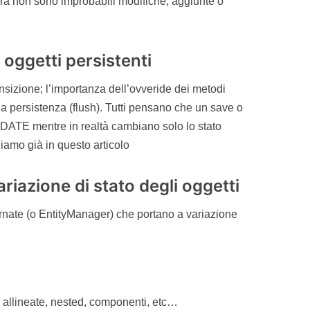
era non sono improbabili modifiche, aggiunte o
i oggetti persistenti
nsizione; l’importanza dell’ovveride dei metodi
lla persistenza (flush). Tutti pensano che un save o
TE mentre in realtà cambiano solo lo stato
iamo già in questo articolo
riazione di stato degli oggetti
bernate (o EntityManager) che portano a variazione
 allineate, nested, componenti, etc…