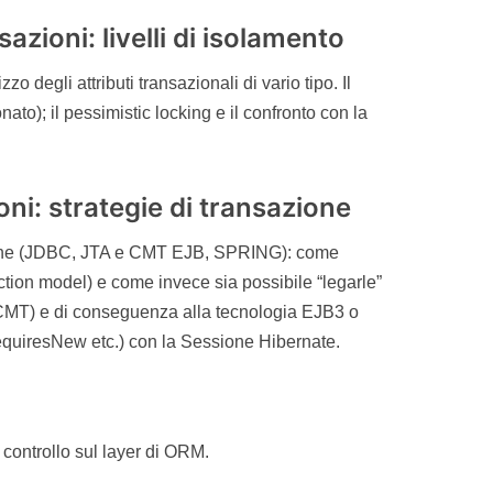
azioni: livelli di isolamento
zo degli attributi transazionali di vario tipo. Il
to); il pessimistic locking e il confronto con la
oni: strategie di transazione
azione (JDBC, JTA e CMT EJB, SPRING): come
tion model) e come invece sia possibile “legarle”
CMT) e di conseguenza alla tecnologia EJB3 o
RequiresNew etc.) con la Sessione Hibernate.
i controllo sul layer di ORM.