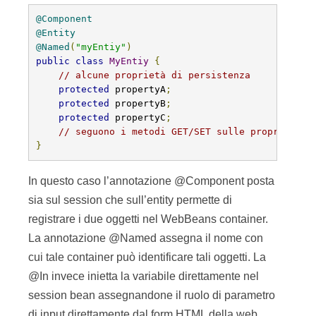
@Component
@Entity
@Named
(
"myEntiy"
)
public
class
MyEntiy
{
// alcune proprietà di persistenza
protected
 propertyA
;
protected
 propertyB
;
protected
 propertyC
;
// seguono i metodi GET/SET sulle proprietà
}
In questo caso l’annotazione @Component posta
sia sul session che sull’entity permette di
registrare i due oggetti nel WebBeans container.
La annotazione @Named assegna il nome con
cui tale container può identificare tali oggetti. La
@In invece inietta la variabile direttamente nel
session bean assegnandone il ruolo di parametro
di input direttamente dal form HTML della web