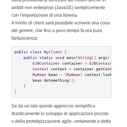
ambiti non enterprise (JavaSE) semplicemente
con l’importazione di una libreria.
A livello di client sarà possibile scrivere una cosa
del genere, che fino a poco tempo fa era pura
fantascienza:
public
class
MyClient
{
public
static
void
 main
(
String
[]
 args
)
throws
EJBContainer
 container 
=
EJBContainerFact
Context
 context 
=
 container
.
getContext
();
MyBean
 bean 
=
(
MyBean
)
 context
.
lookup
(
"ja
        bean
.
doSomething
();
}
}
Se da un lato questo approccio semplifica
drasticamente lo sviluppo di applicazioni piccole
o della prototipizzazione agile, certamente a detta