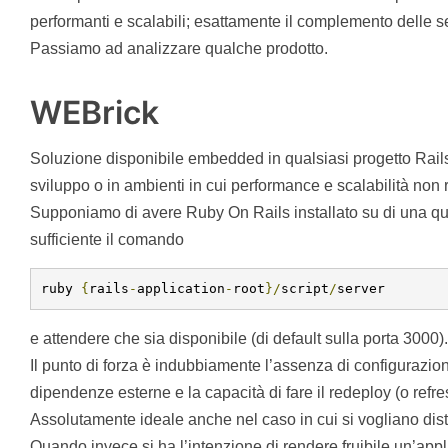
performanti e scalabili; esattamente il complemento delle 
Passiamo ad analizzare qualche prodotto.
WEBrick
Soluzione disponibile embedded in qualsiasi progetto Rails,
sviluppo o in ambienti in cui performance e scalabilità non 
Supponiamo di avere Ruby On Rails installato su di una q
sufficiente il comando
ruby 
{
rails
-
application
-
root
}/
script
/
server
e attendere che sia disponibile (di default sulla porta 3000).
Il punto di forza è indubbiamente l’assenza di configurazion
dipendenze esterne e la capacità di fare il redeploy (o refre
Assolutamente ideale anche nel caso in cui si vogliano distr
Quando invece si ha l’intenzione di rendere fruibile un’app