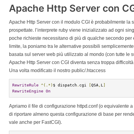
Apache Http Server con C
Apache Http Server con il modulo CGI è probabilmente la s
prospettate. l’interprete ruby viene inizializzato ad ogni sin
poche richieste necessitano di più di qualche secondo per
limite, la poniamo tra le alternative possibili semplicemente
basata sul server web più utilizzato al mondo (con tutte le s
Apache Http Server con CGI diventa senza troppa difficolt
Una volta modificato il nostro public/.htaccess
RewriteRule
^(.*)
$ dispatch
.
cgi 
[
QSA
,
L
]
RewriteEngine
On
Apriamo il file di configurazione httpd.conf (o equivalente 
di riportare almeno questa configurazione di base per rend
vale anche per FastCGI).