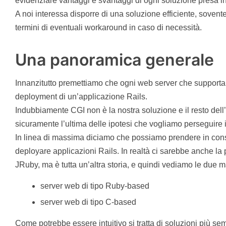
evidenziare vantaggi e svantaggi di ogni soluzione presa i
A noi interessa disporre di una soluzione efficiente, sovent
termini di eventuali workaround in caso di necessità.
Una panoramica generale
Innanzitutto premettiamo che ogni web server che support
deployment di un’applicazione Rails.
Indubbiamente CGI non è la nostra soluzione e il resto dell
sicuramente l’ultima delle ipotesi che vogliamo perseguire 
In linea di massima diciamo che possiamo prendere in cons
deployare applicazioni Rails. In realtà ci sarebbe anche la 
JRuby, ma è tutta un’altra storia, e quindi vediamo le due
server web di tipo Ruby-based
server web di tipo C-based
Come potrebbe essere intuitivo si tratta di soluzioni più se