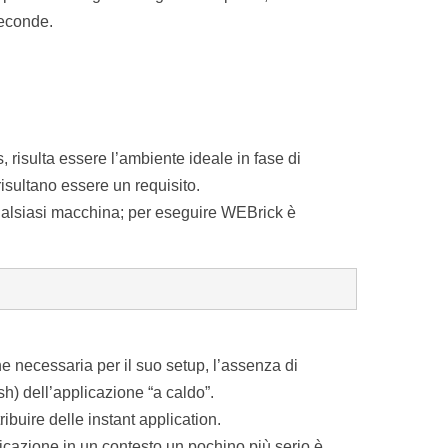
seconde.
 risulta essere l’ambiente ideale in fase di
risultano essere un requisito.
ualsiasi macchina; per eseguire WEBrick è
e necessaria per il suo setup, l’assenza di
sh) dell’applicazione “a caldo”.
ibuire delle instant application.
licazione in un contesto un pochino più serio è