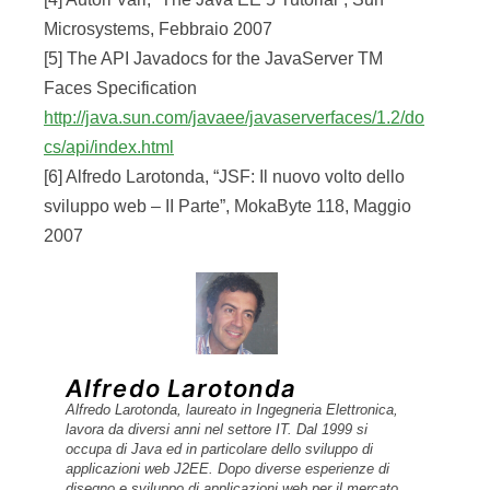
Microsystems, Febbraio 2007
[5] The API Javadocs for the JavaServer TM
Faces Specification
http://java.sun.com/javaee/javaserverfaces/1.2/do
cs/api/index.html
[6] Alfredo Larotonda, “JSF: Il nuovo volto dello
sviluppo web – II Parte”, MokaByte 118, Maggio
2007
Alfredo Larotonda
Alfredo Larotonda, laureato in Ingegneria Elettronica,
lavora da diversi anni nel settore IT. Dal 1999 si
occupa di Java ed in particolare dello sviluppo di
applicazioni web J2EE. Dopo diverse esperienze di
disegno e sviluppo di applicazioni web per il mercato