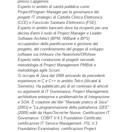
Software Architect (BPM, IWBank e BPS)
occupandosi della pianificazione e gestione del
progetto, del coordinamento del gruppo di sviluppo
software sia InHouse che Nearshore/Offshore.
Esperto nella conduzione di progetti secondo
metodologia di Project Management PMBok e
metodologia agile Scrum.
Si occupa di Java dal 1999 arrivando da precedenti
esperienze in C e C++ in ambito Telco (Alcatel &
Siemens). Ha pubblicato più di un centinaio di articoli
su argomenti di IT Governance, Project Management,
architetture enterprise e problematiche di Integrazione
e SOA. È coautore dei libri "Manuale pratico di Java"
(2001) e "La programmazione della piattaforma J2EE"
(2005) editi da Hops/Tecniche Nuove. Certificazioni IT
Governance: COBIT V.4.1 Foundation Certificate;
certificazioni IT Service Management: ITIL V.3
Foundation Examination; certificazioni Project
Management: CSM - Scrum Master, CSPO - Scrum
Product Owner, PMI: 35 contact hours.
Profilo linkedin: http://www.linkedin.com/pub/stefano-
rossini/30/977/242