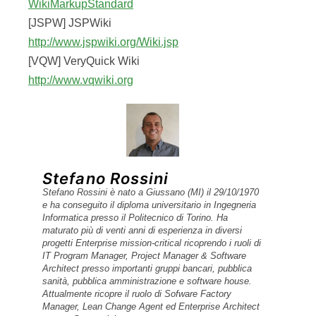
Stefano Rossini
Stefano Rossini è nato a Giussano (MI) il 29/10/1970
e ha conseguito il diploma universitario in Ingegneria
Informatica presso il Politecnico di Torino. Ha
maturato più di venti anni di esperienza in diversi
progetti Enterprise mission-critical ricoprendo i ruoli di
IT Program Manager, Project Manager & Software
Architect presso importanti gruppi bancari, pubblica
sanità, pubblica amministrazione e software house.
Attualmente ricopre il ruolo di Sofware Factory
Manager, Lean Change Agent ed Enterprise Architect
presso Capgemini.
Esperto in ambito di sanità pubblica come
Project/Program Manager per la governance dei
progetti IT strategici di Cartella Clinica Elettronica
(CCE) e Fascicolo Sanitario Elettronico (FSE).
Esperto in ambito bancario dove ha ricoperto per una
decina d'anni il ruolo di Project Manager e Leader