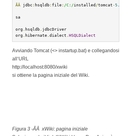
Avviando Tomcat (<
> instartup.bat) e collegandosi
all‘URL
http://localhost:8080/xwiki
si ottiene la pagina iniziale del Wiki.
Figura 3 -ÃÂ xWiki: pagina iniziale
Selezionando il link “XWiki Home Page” si può
iniziare a modificare la prima pagina del Wiki
mediante “edit this page”.