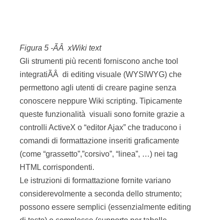
integratiÃÂ di editing visuale (WYSIWYG) che
permettono agli utenti di creare pagine senza
conoscere neppure Wiki scripting. Tipicamente
queste funzionalità visuali sono fornite grazie a
controlli ActiveX o “editor Ajax” che traducono i
comandi di formattazione inseriti graficamente
(come “grassetto”,”corsivo”, “linea”, …) nei tag
HTML corrispondenti.
Le istruzioni di formattazione fornite variano
considerevolmente a seconda dello strumento;
possono essere semplici (essenzialmente editing
di testo) o complesse (supporto per tabelle,
immagini, formule, elementi interattivi come
sondaggi e giochi).
Data l‘attuale confusione, è in corso un tentativo
di definire un linguaggio Wiki Markup Standard