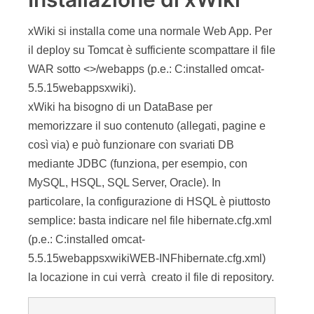
xWiki ha bisogno di un DataBase per
memorizzare il suo contenuto (allegati, pagine e
così via) e può funzionare con svariati DB
mediante JDBC (funziona, per esempio, con
MySQL, HSQL, SQL Server, Oracle). In
particolare, la configurazione di HSQL è piuttosto
semplice: basta indicare nel file hibernate.cfg.xml
(p.e.: C:installed omcat-
5.5.15webappsxwikiWEB-INFhibernate.cfg.xml)
la locazione in cui verrà creato il file di repository.
ÃÂ
 jdbc
:
hsqldb
:
file
:
/C:/
installed
/
tomcat
-
5.5
.
15
/
w
sa
org
.
hsqldb
.
jdbcDriver
org
.
hibernate
.
dialect
.
HSQLDialect