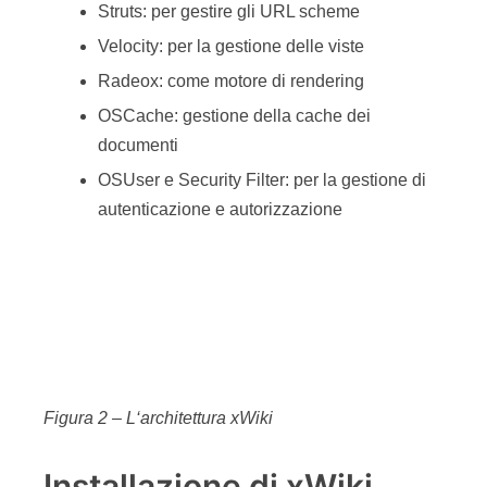
Struts: per gestire gli URL scheme
Velocity: per la gestione delle viste
Radeox: come motore di rendering
OSCache: gestione della cache dei
documenti
OSUser e Security Filter: per la gestione di
autenticazione e autorizzazione
Figura 2 – L‘architettura xWiki
Installazione di xWiki
xWiki si installa come una normale Web App. Per
il deploy su Tomcat è sufficiente scompattare il file
WAR sotto <
>/webapps (p.e.: C:installed omcat-
5.5.15webappsxwiki).