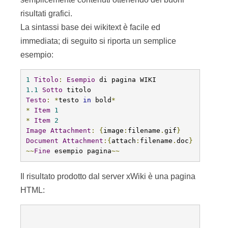
1
Titolo
:
Esempio
 di pagina WIKI
1.1
Sotto
 titolo
Testo
:
*
testo 
in
 bold
*
*
Item
1
*
Item
2
Image
Attachment
:
{
image
:
filename
.
gif
}
Document
Attachment
:{
attach
:
filename
.
doc
}
~~
Fine
 esempio pagina
~~
Il risultato prodotto dal server xWiki è una pagina
HTML:
. . . 
ÃÂ 