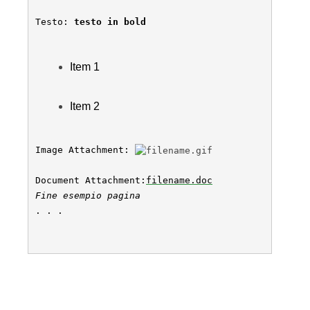
Item 2
Image Attachment: 
Document Attachment:
filename.doc
Fine esempio pagina
. . .
Figura 5 -ÃÂ xWiki text
Gli strumenti più recenti forniscono anche tool