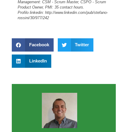
Facebook
Twitter
LinkedIn
Stefano Rossini
Stefano Rossini è nato a Giussano (MI) il
29/10/1970 e ha conseguito il diploma
universitario in Ingegneria Informatica
presso il Politecnico di Torino. Ha
maturato più di venti anni di esperienza