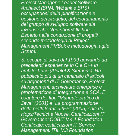
secondo metodologia di Project
Management PMBok e metodologia agile
Scrum.
Si occupa di Java dal 1999 arrivando da
precedenti esperienze in C e C++ in
ambito Telco (Alcatel & Siemens). Ha
pubblicato più di un centinaio di articoli
su argomenti di IT Governance, Project
Management, architetture enterprise e
problematiche di Integrazione e SOA. È
coautore dei libri "Manuale pratico di
Java" (2001) e "La programmazione
della piattaforma J2EE" (2005) editi da
Hops/Tecniche Nuove. Certificazioni IT
Governance: COBIT V.4.1 Foundation
Certificate; certificazioni IT Service
Management: ITIL V.3 Foundation
Examination; certificazioni Project
Management: CSM - Scrum Master,
CSPO - Scrum Product Owner, PMI: 35
contact hours.
Profilo linkedin:
http://www.linkedin.com/pub/stefano-
rossini/30/977/242