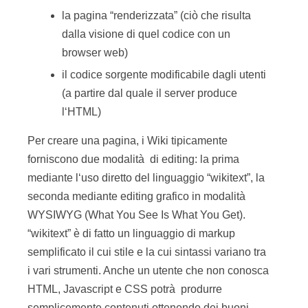
(a partire dal quale il server produce
l‘HTML)
Per creare una pagina, i Wiki tipicamente
forniscono due modalità di editing: la prima
mediante l‘uso diretto del linguaggio “wikitext”, la
seconda mediante editing grafico in modalità
WYSIWYG (What You See Is What You Get).
“wikitext” è di fatto un linguaggio di markup
semplificato il cui stile e la cui sintassi variano tra
i vari strumenti. Anche un utente che non conosca
HTML, Javascript e CSS potrà produrre
semplicemente contenuti ottenendo dei buoni
risultati grafici.
La sintassi base dei wikitext è facile ed
immediata; di seguito si riporta un semplice
esempio: