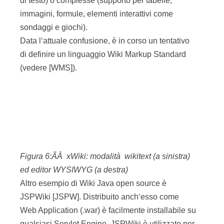
(vedere [WMS]).
Figura 6:ÃÂ xWiki: modalità wikitext (a sinistra)
ed editor WYSIWYG (a destra)
Altro esempio di Wiki Java open source è
JSPWiki [JSPW]. Distribuito anch‘esso come
Web Application (.war) è facilmente installabile su
qualsiasi Servlet Engine. JSPWiki è utilizzato per
la pubblicazione della documentazione dei
progetti Sun GlassFish.