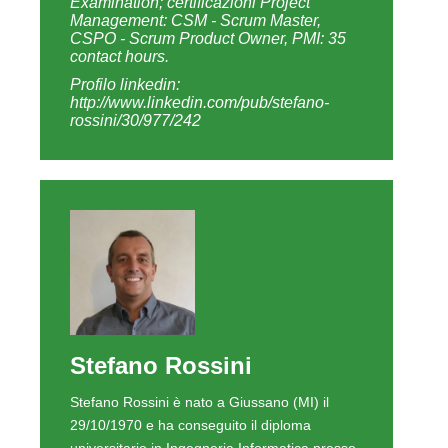
Stefano Rossini
Stefano Rossini è nato a Giussano (MI) il
29/10/1970 e ha conseguito il diploma
universitario in Ingegneria Informatica presso
il Politecnico di Torino. Ha maturato più di
venti anni di esperienza in diversi progetti
Enterprise mission-critical ricoprendo i ruoli di
IT Program Manager, Project Manager &
Software Architect presso importanti gruppi