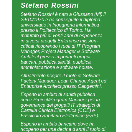
in diversi progetti Enterprise mission-
critical ricoprendo i ruoli di IT Program
Manager, Project Manager & Software
Architect presso importanti gruppi
bancari, pubblica sanità, pubblica
amministrazione e software house.
Attualmente ricopre il ruolo di Sofware
Factory Manager, Lean Change Agent ed
Enterprise Architect presso Capgemini.
Esperto in ambito di sanità pubblica
come Project/Program Manager per la
governance dei progetti IT strategici di
Cartella Clinica Elettronica (CCE) e
Fascicolo Sanitario Elettronico (FSE).
Esperto in ambito bancario dove ha
ricoperto per una decina d'anni il ruolo di
Project Manager e Leader Software
Architect (BPM, IWBank e BPS)
occupandosi della pianificazione e
gestione del progetto, del coordinamento
del gruppo di sviluppo software sia
InHouse che Nearshore/Offshore.
Esperto nella conduzione di progetti