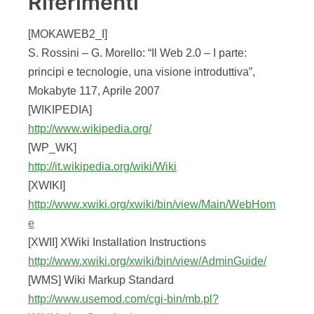
[WIKIPEDIA]
http://www.wikipedia.org/
[WP_WK]
http://it.wikipedia.org/wiki/Wiki
[XWIKI]
http://www.xwiki.org/xwiki/bin/view/Main/WebHom
e
[XWII] XWiki Installation Instructions
http://www.xwiki.org/xwiki/bin/view/AdminGuide/
[WMS] Wiki Markup Standard
http://www.usemod.com/cgi-bin/mb.pl?
WikiMarkupStandard
[JSPW] JSPWiki
http://www.jspwiki.org/Wiki.jsp
[VQW] VeryQuick Wiki
http://www.vqwiki.org