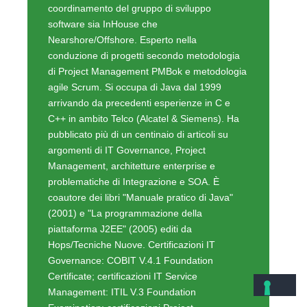
arrivando da precedenti esperienze in C e
C++ in ambito Telco (Alcatel & Siemens). Ha
pubblicato più di un centinaio di articoli su
argomenti di IT Governance, Project
Management, architetture enterprise e
problematiche di Integrazione e SOA. È
coautore dei libri "Manuale pratico di Java"
(2001) e "La programmazione della
piattaforma J2EE" (2005) editi da
Hops/Tecniche Nuove. Certificazioni IT
Governance: COBIT V.4.1 Foundation
Certificate; certificazioni IT Service
Management: ITIL V.3 Foundation
Examination; certificazioni Project
Management: CSM - Scrum Master, CSPO -
Scrum Product Owner, PMI: 35 contact hours.
Profilo linkedin:
http://www.linkedin.com/pub/stefano-
rossini/30/977/242