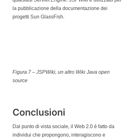
Figura 7 – JSPWiki, un altro Wiki Java open
source
Conclusioni
Dal punto di vista sociale, il Web 2.0 è fatto da
individui che propongono, interagiscono e
collaborano attivamente nella produzione di
contenuti condivisi. Il tal senso, il Wiki, come
strumento volto a semplificare la collaborazione e
la comunicazione, ha svolto e svolge un ruolo
fondamentale nello sviluppo di un “approccio