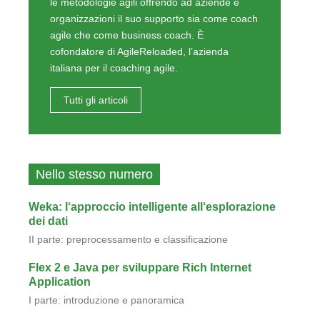
le metodologie agili offrendo ad aziende e
organizzazioni il suo supporto sia come coach
agile che come business coach. È
cofondatore di AgileReloaded, l’azienda
italiana per il coaching agile.
Tutti gli articoli
Nello stesso numero
Weka: l‘approccio intelligente all‘esplorazione
dei dati
II parte: preprocessamento e classificazione
Flex 2 e Java per sviluppare Rich Internet
Application
I parte: introduzione e panoramica