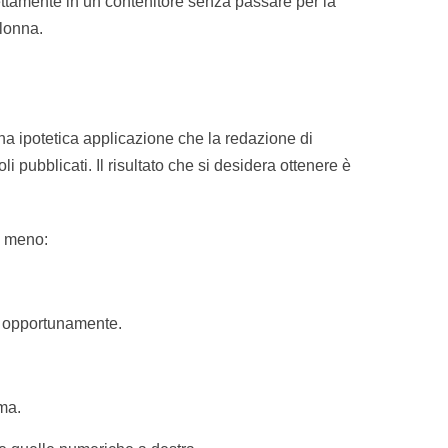
ettamente in un contenitore senza passare per la
olonna.
una ipotetica applicazione che la redazione di
i pubblicati. Il risultato che si desidera ottenere è
e meno:
e opportunamente.
ma.