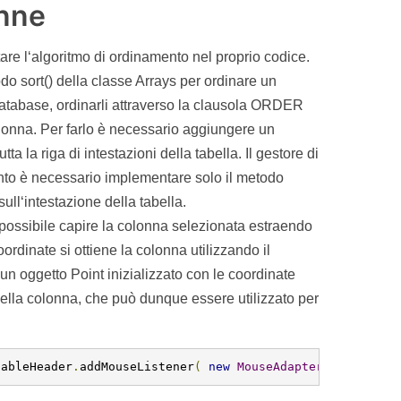
onne
re l‘algoritmo di ordinamento nel proprio codice.
odo sort() della classe Arrays per ordinare un
l database, ordinarli attraverso la clausola ORDER
 colonna. Per farlo è necessario aggiungere un
 la riga di intestazioni della tabella. Il gestore di
nto è necessario implementare solo il metodo
ull‘intestazione della tabella.
ossibile capire la colonna selezionata estraendo
oordinate si ottiene la colonna utilizzando il
n oggetto Point inizializzato con le coordinate
ella colonna, che può dunque essere utilizzato per
tableHeader
.
addMouseListener
(
new
MouseAdapter
()
{
public