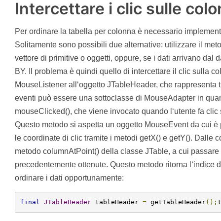
Intercettare i clic sulle col
Per ordinare la tabella per colonna è necessario implementa
Solitamente sono possibili due alternative: utilizzare il met
vettore di primitive o oggetti, oppure, se i dati arrivano da
BY. Il problema è quindi quello di intercettare il clic sulla
MouseListener all‘oggetto JTableHeader, che rappresenta tutta
eventi può essere una sottoclasse di MouseAdapter in qua
mouseClicked(), che viene invocato quando l‘utente fa clic s
Questo metodo si aspetta un oggetto MouseEvent da cui è p
le coordinate di clic tramite i metodi getX() e getY(). Dalle c
metodo columnAtPoint() della classe JTable, a cui passare u
precedentemente ottenute. Questo metodo ritorna l‘indice d
ordinare i dati opportunamente:
final
JTableHeader
 tableHeader 
=
 getTableHeader
();