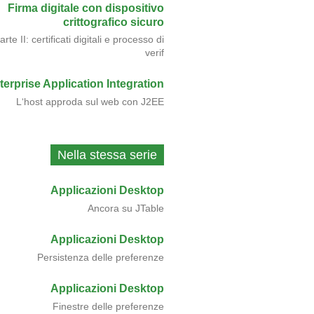
Firma digitale con dispositivo
crittografico sicuro
arte II: certificati digitali e processo di
verif
terprise Application Integration
L‘host approda sul web con J2EE
Nella stessa serie
Applicazioni Desktop
Ancora su JTable
owCount
()
{
return
10
;}
public
Object
 getValueAt
(
int
 row
,
Applicazioni Desktop
Persistenza delle preferenze
Applicazioni Desktop
Finestre delle preferenze