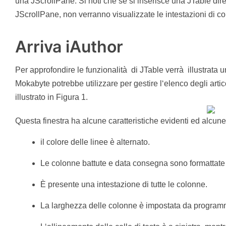
una JScrollPane. Si noti che se si inserisce una JTable dir
JScrollPane, non verranno visualizzate le intestazioni di c
Arriva iAuthor
Per approfondire le funzionalità di JTable verrà illustrata 
Mokabyte potrebbe utilizzare per gestire l‘elenco degli articol
illustrato in Figura 1.
Questa finestra ha alcune caratteristiche evidenti ed alcun
il colore delle linee è alternato.
Le colonne battute e data consegna sono formattat
È presente una intestazione di tutte le colonne.
La larghezza delle colonne è impostata da program