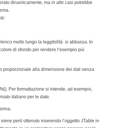
erato dinamicamente, ma in altri casi potrebbe
tema.
ti:
elenco molto lungo la leggibilità si abbassa. In
l colore di sfondo per rendere l‘esempio più
do proporzionale alla dimensione dei dati senza
t(). Per formattazione si intende, ad esempio,
rmato italiano per le date.
lonna.
 viene però ottenuto inserendo l‘oggetto JTable in