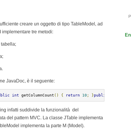
P
ufficiente creare un oggetto di tipo TableModel, ad
 implementare tre metodi:
En
tabella;
a;
a.
ne JavaDoc, è il seguente:
ublic
int
 getColumnCount
()
{
return
10
;
}
public
int
 getR
ng infatti suddivide la funzionalità del
ata del pattern MVC. La classe JTable implementa
TableModel implementa la parte M (Model).