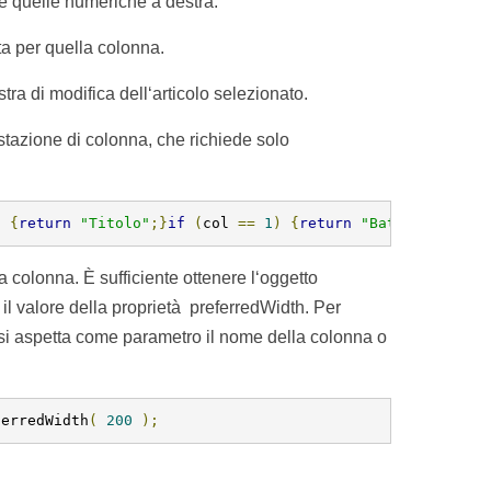
tre quelle numeriche a destra.
ta per quella colonna.
tra di modifica dell‘articolo selezionato.
stazione di colonna, che richiede solo
)
{
return
"Titolo"
;}
if
(
col 
==
1
)
{
return
"Battute"
;}
if
 colonna. È sufficiente ottenere l‘oggetto
l valore della proprietà preferredWidth. Per
 si aspetta come parametro il nome della colonna o
ferredWidth
(
200
);