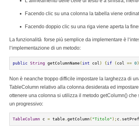
L‘allineamento delle celle di testo è a sinistra, men
Facendo clic su una colonna la tabella viene ordina
Facendo doppio clic su una riga viene aperta la fines
La funzionalità forse più semplice da implementare è l‘inte
l‘implementazione di un metodo:
public
String
 getColumnName
(
int
 col
)
{
if
(
col 
==
0
Non è neanche troppo difficile impostare la larghezza di una
TableColumn relativo alla colonna desiderata ed impostare i
ottenere una colonna si utilizza il metodo getColumn() che
un progressivo:
TableColumn
 c 
=
 table
.
getColumn
(
"Titolo"
);
c
.
setPre