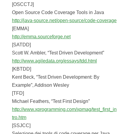
Marco Piraccini
Marco Piraccini è nato a Cesena il 09/10/1975. E‘
laureato in Ingegneria Informatica presso la facoltà di
Bologna con una tesi sull‘assessment della maturità
del processo di testing e
in Fisica Computazionale presso la facoltà di Udine
con una tesi sull‘uso di GRID per le simulazioni
Monte Carlo (nell‘ambito di un esperimento di
astrofisica).
Attualmente lavora come Software Architect per una
società di consulenza. Il suo Blog è disponibile al
seguente indirizzo: http://darkav.blogspot.com/
Stefano Rossini
Stefano Rossini è nato a Giussano (MI) il 29/10/1970