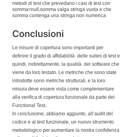
Esempi
Dal menu in alto a sinistra, è possibile scaricare
gli esempi appena visti
Riferimenti bibliografici
[MOKA_TDD]
S. Rossini, “Pratiche di sviluppo del software.
Parte I: Test Driven Development”, MokaByte 86,
Giugno 2004
[MOKA_QS_1]
S. Rossini: “Qualità del software.Parte I: Auditing
del codice”, Mokabyte 90, Novembre 2004
[MOKA_QS_2]
S. Rossini: “Qualità del software. Parte II: I Test”,
Mokabyte 91, Dicembre 2004