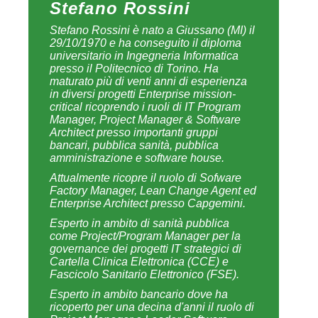
precedenti esperienze in C e C++ in
ambito Telco (Alcatel & Siemens). Ha
pubblicato più di un centinaio di articoli
su argomenti di IT Governance, Project
Management, architetture enterprise e
problematiche di Integrazione e SOA. È
coautore dei libri "Manuale pratico di
Java" (2001) e "La programmazione
della piattaforma J2EE" (2005) editi da
Hops/Tecniche Nuove. Certificazioni IT
Governance: COBIT V.4.1 Foundation
Certificate; certificazioni IT Service
Management: ITIL V.3 Foundation
Examination; certificazioni Project
Management: CSM - Scrum Master,
CSPO - Scrum Product Owner, PMI: 35
contact hours.
Profilo linkedin:
http://www.linkedin.com/pub/stefano-
rossini/30/977/242