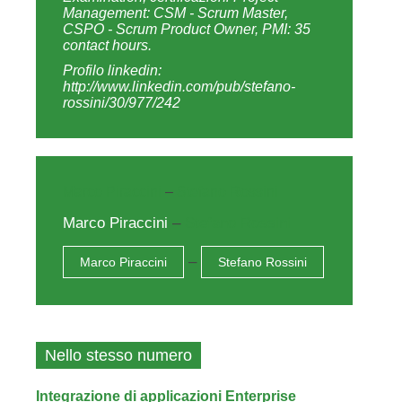
Come rendere scalabili le applicazioni Oracle
Il nome della cosa
Sun rivede e uniforma i nomi delle proprie piattaforme
Spring Web Flow in un esempio pratico
Il Jug Avis Web (aka MagicBox)
Il networking in Java
II parte: il TCP e i socket
Validare il codice Java
Preveniamo lo spaghetti code
Multimedialità su J2ME
IV parte: riproduzione, registrazione e transcodifica
video
Autenticazione password crittografata
Una semplice applicazione Struts