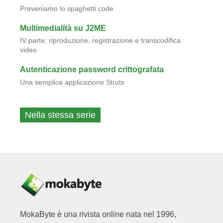
MokaByte è un marchio registrato da:
Imola Informatica S.P.A.
Via Selice 66/a 40026 Imola (BO)
C.F. e Iscriz. Registro imprese BO 03351570373
P.I. 00614381200
Cap. Soc. euro 100.000,00 i.v.
Privacy
|
Cookie Policy
Contatti
Contattaci tramite la nostra pagina
contatti
, oppure
scrivendo a
info@mokabyte.it
Seguici sui social