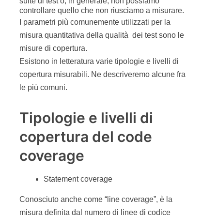
copertura del code
coverage
Statement coverage
Conosciuto anche come “line coverage”, è la
misura definita dal numero di linee di codice
eseguite dalla suite di test sul numero totale di
linee. E‘ evidentemente la misura più semplice
che si può effettuare. Misure simili (ma più
grossolane) sono la copertura dei metodi (method
coverage) o delle classi (class coverage).
Block coverage
Simile allo statement coverage, il block coverage
considera ogni sequenza di codice “consecutiva”