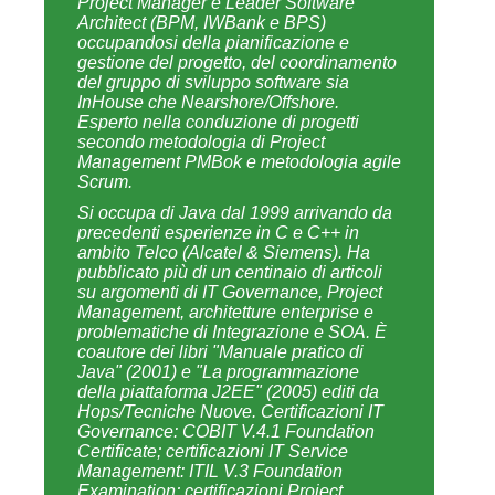
Marco Piraccini
–
Stefano Rossini
Marco Piraccini
–
Stefano Rossini
–
Marco Piraccini
Stefano Rossini
Nello stesso numero
Integrazione di applicazioni Enterprise
Parte VIII: l‘Enterprise Integration Component Server di
Librados
MokaCMS – Open Source per il Web Content
Management
VII parte: Da XML ad PDF utilizzando XSLT e FO
(seconda puntata)
Soluzioni Oracle per la scalabilità