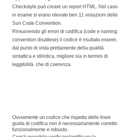
Checkstyle può creare un report HTML. Nel caso
in esame si erano rilevate ben 11 violazioni delle
Sun Code Convention.
Rimuovendo gli errori di codifica (code e naming
convention disattese) il codice è risultato essere,
dal punto di vista prettamente della qualità
sintattica e stilistica, migliore sia in termini di
leggibilità che di coerenza.
Ovviamente un codice che rispetta delle linee
guida di codifica non è necessariamente corretto
funzionalmente e robusto.
Com‘è possibile verificare/certificare la
correttezza del funzionamento del codice?
Le metodologie di test possono dare un concreto
aiuto in questa direzione.
Ad esempio, la presenza di test funzionali ed i