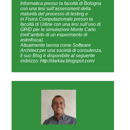
bancari, pubblica sanità, pubblica
amministrazione e software house.
Attualmente ricopre il ruolo di Sofware
Factory Manager, Lean Change Agent ed
Enterprise Architect presso Capgemini.
Esperto in ambito di sanità pubblica
come Project/Program Manager per la
governance dei progetti IT strategici di
Cartella Clinica Elettronica (CCE) e
Fascicolo Sanitario Elettronico (FSE).
Esperto in ambito bancario dove ha
ricoperto per una decina d'anni il ruolo di
Project Manager e Leader Software
Architect (BPM, IWBank e BPS)
occupandosi della pianificazione e
gestione del progetto, del coordinamento
del gruppo di sviluppo software sia
InHouse che Nearshore/Offshore.
Esperto nella conduzione di progetti
secondo metodologia di Project
Management PMBok e metodologia agile
Scrum.
Si occupa di Java dal 1999 arrivando da