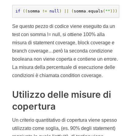
Utilizzo delle misure di
copertura
Un criterio quantitativo di copertura viene spesso
utilizzato come soglia, (es. 90% degli statement)
raggiunta la quale l‘attività di testing viene
considerata troppo costosa e viene quindi
interrotta. E‘ chiaro che occorre raggiungere un
giusto compromesso (dove “giusto” dipende da
molti fattori, non ultima la criticità del software
prodotto) tra risultati di copertura e
numero/qualità dei test della suite.
Inlotre si possono usare queste misure per
valutare l‘efficacia di una fase preliminare di
testing funzionale e per capire se questa ha