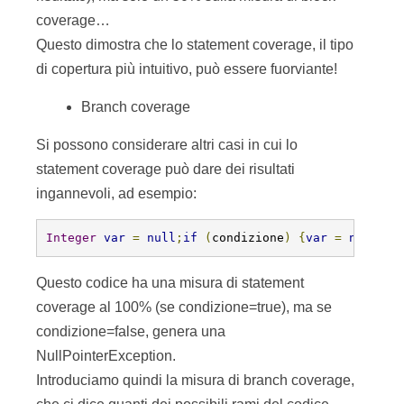
Integer
var
=
null
;
if
(
condizione
)
{
var
=
new
Int
Questo codice ha una misura di statement
coverage al 100% (se condizione=true), ma se
condizione=false, genera una
NullPointerException.
Introduciamo quindi la misura di branch coverage,
che ci dice quanti dei possibili rami del codice
sono stati coperti. In realtà questo tipo di misura
non è frequente, in quanto è molto complesso
riuscire a determinare tutti i possibili percorsi.
Mentre per uno statement di if è semplice (ma in
questo caso si riesce a comunque a determinare
una copertura corretta anche tramite block
coverage), non è sempre semplice / possibile
determinare la copertura di cicli di cui non si
conosce a priori il numero di esecuzioni. Da