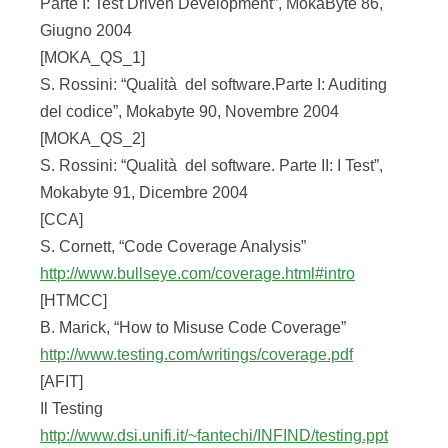
http://www.agiledata.org/essays/tdd.html
[KBTDD]
Kent Beck, “Test Driven Development: By
Example”, Addison Wesley
[TFD]
Michael Feathers, “Test First Design”
http://www.xprogramming.com/xpmag/test_first_in
tro.htm
[SSJCC]
Selezione dei tools di code coverage per Java
http://europetravelogue.com/blog/pivot/entry.php?
id=41
[JUNIT]
http://www.junit.org/index.htm