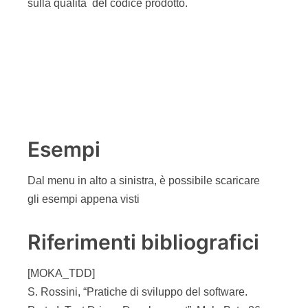
[CCA]
S. Cornett, “Code Coverage Analysis”
http://www.bullseye.com/coverage.html#intro
[HTMCC]
B. Marick, “How to Misuse Code Coverage”
http://www.testing.com/writings/coverage.pdf
[AFIT]
Il Testing
http://www.dsi.unifi.it/~fantechi/INFIND/testing.ppt
[OSCCTJ]
Open Source Code Coverage Tools in Java
http://java-source.net/open-source/code-coverage
[EMMA]
http://emma.sourceforge.net
[SATDD]
Scott W. Ambler, “Test Driven Development”