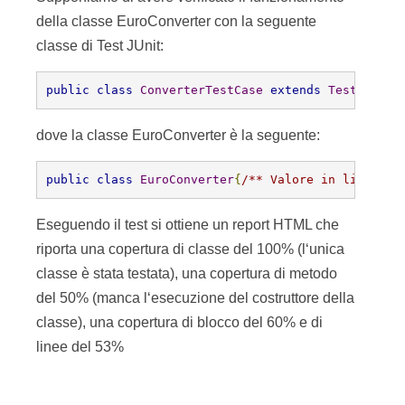
riporta una copertura di classe del 100% (l‘unica
classe è stata testata), una copertura di metodo
del 50% (manca l‘esecuzione del costruttore della
classe), una copertura di blocco del 60% e di
linee del 53%
Andando in dettaglio sulla copertura della classe,
è interessante notare che esistono due blocchi
non coperti, (le righe non eseguite sono in rosso)
e una condizione parzialmente coperta (in giallo)
che nasconde un bug (con somma uguale a null
si avrà un NullPointerException dovuto alla
seconda condizione in OR: somma.equals(“”)).
Da questo report si capisce come la classe di test
non sia sufficiente.
Quantomeno bisogna aggiungere dei nuovi
metodi di test che prevedano i casi di test con
somma=null,somma valga stringa vuota e che
somma contenga una stringa non numerica