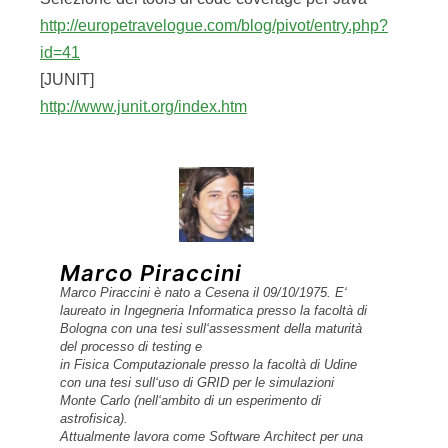
e ha conseguito il diploma universitario in Ingegneria
Informatica presso il Politecnico di Torino. Ha
maturato più di venti anni di esperienza in diversi
progetti Enterprise mission-critical ricoprendo i ruoli di
IT Program Manager, Project Manager & Software
Architect presso importanti gruppi bancari, pubblica
sanità, pubblica amministrazione e software house.
Attualmente ricopre il ruolo di Sofware Factory
Manager, Lean Change Agent ed Enterprise Architect
presso Capgemini.
Esperto in ambito di sanità pubblica come
Project/Program Manager per la governance dei
progetti IT strategici di Cartella Clinica Elettronica
(CCE) e Fascicolo Sanitario Elettronico (FSE).
Esperto in ambito bancario dove ha ricoperto per una
decina d'anni il ruolo di Project Manager e Leader
Software Architect (BPM, IWBank e BPS)
occupandosi della pianificazione e gestione del
progetto, del coordinamento del gruppo di sviluppo
software sia InHouse che Nearshore/Offshore.
Esperto nella conduzione di progetti secondo
metodologia di Project Management PMBok e
metodologia agile Scrum.
Si occupa di Java dal 1999 arrivando da precedenti
esperienze in C e C++ in ambito Telco (Alcatel &