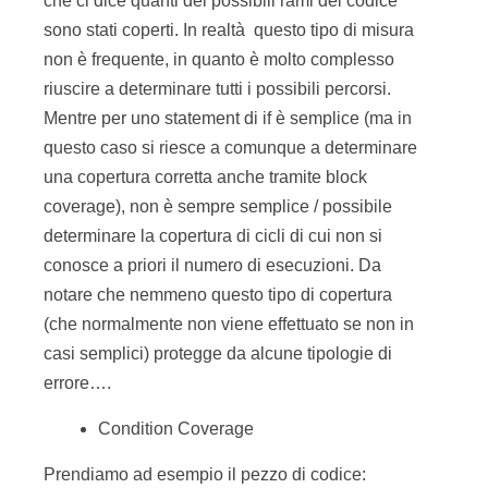
notare che nemmeno questo tipo di copertura
(che normalmente non viene effettuato se non in
casi semplici) protegge da alcune tipologie di
errore….
Condition Coverage
Prendiamo ad esempio il pezzo di codice:
if
((
somma 
!=
null
)
||
(
somma
.
equals
(
""
)))
{
Syste
Se questo pezzo di codice viene eseguito da un
test con somma != null, si ottiene 100% alla
misura di statement coverage, block coverage e
branch coverage…però la seconda condizione
booleana non viene coperta e contiene un errore.
La misura della percentuale di esecuzione delle
condizioni è chiamata condition coverage.