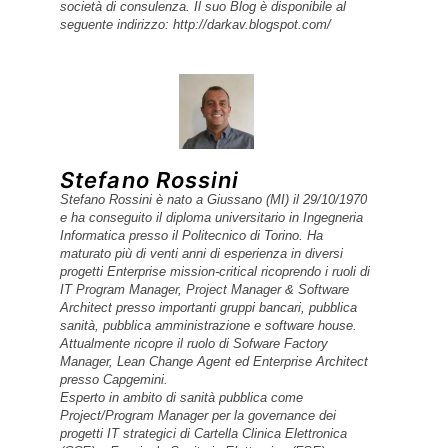
Siemens). Ha pubblicato più di un centinaio di articoli
su argomenti di IT Governance, Project Management,
architetture enterprise e problematiche di Integrazione
e SOA. È coautore dei libri "Manuale pratico di Java"
(2001) e "La programmazione della piattaforma J2EE"
(2005) editi da Hops/Tecniche Nuove. Certificazioni IT
Governance: COBIT V.4.1 Foundation Certificate;
certificazioni IT Service Management: ITIL V.3
Foundation Examination; certificazioni Project
Management: CSM - Scrum Master, CSPO - Scrum
Product Owner, PMI: 35 contact hours.
Profilo linkedin: http://www.linkedin.com/pub/stefano-
rossini/30/977/242
Facebook
Twitter
LinkedIn