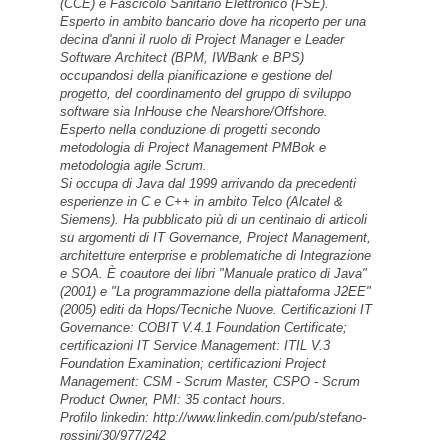
Marco Piraccini
Marco Piraccini è nato a Cesena il
09/10/1975. E‘ laureato in Ingegneria
Informatica presso la facoltà di Bologna
con una tesi sull‘assessment della
maturità del processo di testing e
in Fisica Computazionale presso la
facoltà di Udine con una tesi sull‘uso di
GRID per le simulazioni Monte Carlo
(nell‘ambito di un esperimento di
astrofisica).
Attualmente lavora come Software
Architect per una società di consulenza.
Il suo Blog è disponibile al seguente