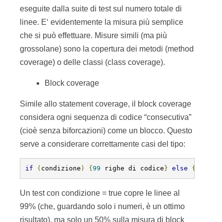
(cioè senza biforcazioni) come un blocco. Questo
serve a considerare correttamente casi del tipo:
if
(
condizione
)
{
99
 righe di codice
}
else
{
1
 riga
Un test con condizione = true copre le linee al
99% (che, guardando solo i numeri, è un ottimo
risultato), ma solo un 50% sulla misura di block
coverage…
Questo dimostra che lo statement coverage, il tipo
di copertura più intuitivo, può essere fuorviante!
Branch coverage
Si possono considerare altri casi in cui lo
statement coverage può dare dei risultati
ingannevoli, ad esempio: