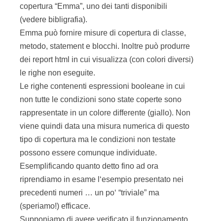
tipo di copertura ma le condizioni non testate
possono essere comunque individuate.
Esemplificando quanto detto fino ad ora
riprendiamo in esame l‘esempio presentato nei
precedenti numeri … un po‘ “triviale” ma
(speriamo!) efficace.
Supponiamo di avere verificato il funzionamento
della classe EuroConverter con la seguente
classe di Test JUnit:
public
class
ConverterTestCase
extends
TestCase
{
dove la classe EuroConverter è la seguente:
public
class
EuroConverter
{
/** Valore in lire del
Eseguendo il test si ottiene un report HTML che