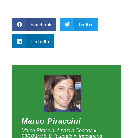
indirizzo: http://darkav.blogspot.com/
Stefano Rossini
Stefano Rossini è nato a Giussano (MI) il
29/10/1970 e ha conseguito il diploma
universitario in Ingegneria Informatica
presso il Politecnico di Torino. Ha
maturato più di venti anni di esperienza
in diversi progetti Enterprise mission-
critical ricoprendo i ruoli di IT Program
Manager, Project Manager & Software
Architect presso importanti gruppi