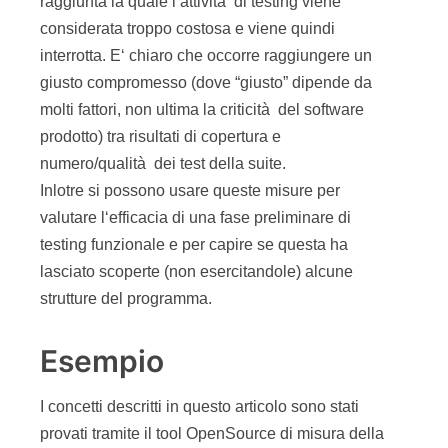
lasciato scoperte (non esercitandole) alcune
strutture del programma.
Esempio
I concetti descritti in questo articolo sono stati
provati tramite il tool OpenSource di misura della
copertura “Emma”, uno dei tanti disponibili
(vedere bibligrafia).
Emma può fornire misure di copertura di classe,
metodo, statement e blocchi. Inoltre può produrre
dei report html in cui visualizza (con colori diversi)
le righe non eseguite.
Le righe contenenti espressioni booleane in cui
non tutte le condizioni sono state coperte sono
rappresentate in un colore differente (giallo). Non
viene quindi data una misura numerica di questo