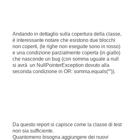
Conclusioni
Le misure di copertura sono importanti per
definire il grado di affidabilità delle suites di test e
quindi, indirettamente, la qualità del software che
viene da loro testato. Le metriche che sono state
introdotte sono metriche strutturali, e la loro
misura deve essere vista come complementare
alla verifica di copertura funzionale da parte dei
Functional Test.
In conclusione, abbiamo aggiunto, all‘audit del
codice e al test funzionale, un nuovo strumento
metodologico per aumentare la nostra confidenza
sulla qualità del codice prodotto.