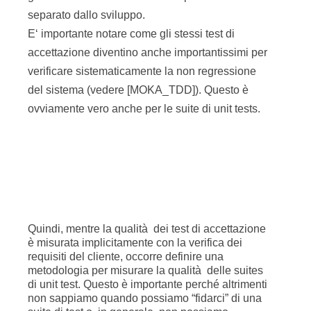
ovviamente vero anche per le suite di unit tests.
Quindi, mentre la qualità dei test di accettazione
è misurata implicitamente con la verifica dei
requisiti del cliente, occorre definire una
metodologia per misurare la qualità delle suites
di unit test. Questo è importante perché altrimenti
non sappiamo quando possiamo “fidarci” di una
suite di test o, in generale, non possiamo
controllare quello che non riusciamo a misurare.
I parametri più comunemente utilizzati per la
misura quantitativa della qualità dei test sono le
misure di copertura.
Esistono in letteratura varie tipologie e livelli di
copertura misurabili. Ne descriveremo alcune fra
le più comuni.
Tipologie e livelli di