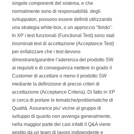
rinominati test di accettazione (Acceptance Test)
per enfatizzare che i test devono
dimostrare/garantire l‘aderenza del prodotto SW
ai requisiti e di conseguenza mettere in grado il
Customer di accettare o meno il prodotto SW
mediante la definizione di precisi criteri di
accettazione (Acceptance Criteria). Di fatto in XP
si cerca di portare le tematiche/problematiche di
Qualità Assurance piu‘ vicine al gruppo di
sviluppo di quanto non avvenga generalmente,
nella maggior parte dei casi infatti il Q&A viene
gestito da un team di lavoro indipendente e
separato dallo sviluppo.
E‘ importante notare come gli stessi test di
accettazione diventino anche importantissimi per
verificare sistematicamente la non regressione
del sistema (vedere [MOKA_TDD]). Questo è