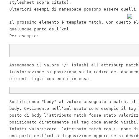
stylesheet sopra citato
).
Ulteriori
esempi di
namespace
possono essere quelli 
Il
prossimo elemento
è
template
match
.
Con
questo el
qualunque punto dell
‘
xml
.
Per
esempio
:
Assegnando
il valore
"/"
(
slash
)
all
‘
attributp match
trasformazione si posiziona sulla radice
del
documen
elementi figli contenuti
in
essa
.
Sostituiendo
"body"
al volore assegnato a match
,
il p
body
.
Ovviamente
nell
‘
xml usato come esempio il tag 
posto di body l
‘
attributo match fosse stato valorizz
posizionato direttamente sul tag code avendo visibil
Infatti
valorizzare l
‘
attributo match con il nome d
una parte dell
‘
xml a disposizione oppure se si desid