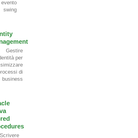
 evento
swing
ntity
nagement
Gestire
dentit
à
per
simizzare
processi di
business
acle
va
ored
ocedures
Scrivere