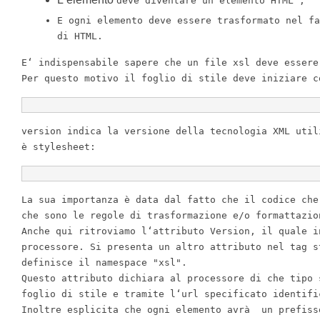
deve diventare un
‘
elemento HTML
;
E ogni elemento
deve essere trasformato nel fa
di HTML
.
E
‘
indispensabile sapere che un file xsl deve essere
Per
questo motivo il foglio di stile deve iniziare c
version indica la versione della tecnologia XML util
è
stylesheet
:
La
sua importanza
è
data dal fatto che il codice che
che sono le regole di trasformazione e
/
o formattazio
Anche
qui ritroviamo l
‘
attributo
Version
,
il quale in
processore
.
Si
presenta un altro attributo nel tag s
definisce il
namespace
"xsl"
.
Questo
attributo dichiara al processore di che tipo 
foglio di stile e tramite l
‘
url specificato identifi
Inoltre
esplicita che ogni elemento avr
à
un prefiss