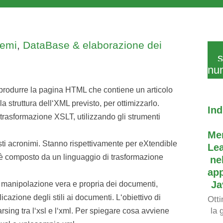
temi
,
DataBase & elaborazione dei
s
nu
er produrre la pagina HTML che contiene un articolo
 struttura dell‘XML previsto, per ottimizzarlo.
Ind
 trasformazione XSLT, utilizzando gli strumenti
Me
sti acronimi. Stanno rispettivamente per eXtendible
Le
 composto da un linguaggio di trasformazione
ne
app
Ja
la manipolazione vera e propria dei documenti,
icazione degli stili ai documenti. L‘obiettivo di
Ott
la 
rsing tra l‘xsl e l‘xml. Per spiegare cosa avviene