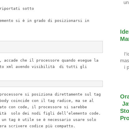
un
riportati sotto
emento si
è
in
grado di posizionarsi
in
Ide
Ma
l
‘
i
mas
,
accade che il processore quando esegue la
to xml avendo visibilit
à
di tutti gli
i 
rocessore si posiziona direttamente sul tag
Or
body coincide con il tag radice
,
ma se al
Ja
ato con code
,
il processore si sarebbe
St
it
à
solo dei nodi figli dell
‘
elemento code
.
Pr
i un tag
è
utile se
è
necessario usare solo
era scrivere codice pi
ù
compatto
.