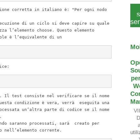
ione corretta
in
italiano
è:
"Per ogni nodo
s
ser
ecuzione di un ciclo si deve capire su quale
zza l
‘
elemento choose
.
Questo
elemento
role
è
l
‘
equivalente di un
Mo
Op
ice
:
So
per
W
Co
.
Il
test consiste nel verificare se il nome
Ma
esta condizione
è
vera
,
verr
à
eseguita una
cessata un
‘
altra parte di codice se il nome
VI
.
D
ndo saranno processati
,
sar
à
creato per
o nell
‘
elemento corrente
.
util