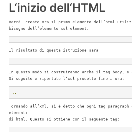
L
‘
inizio dell
‘
HTML
Verr
à
creato ora il primo elemento dell
‘
html utiliz
bisogno dell
‘
elemento xsl element
:
Il
risultato di questa istruzione sar
à
:
In
questo modo si costruiranno anche il tag body
,
e o
Di
seguito
è
riportato l
‘
xsl prodotto fino a ora
:
...
Tornando
all
‘
xml
,
si
è
detto che ogni tag paragraph 
elementi
di html
.
Questo
si ottiene con il seguente tag
: