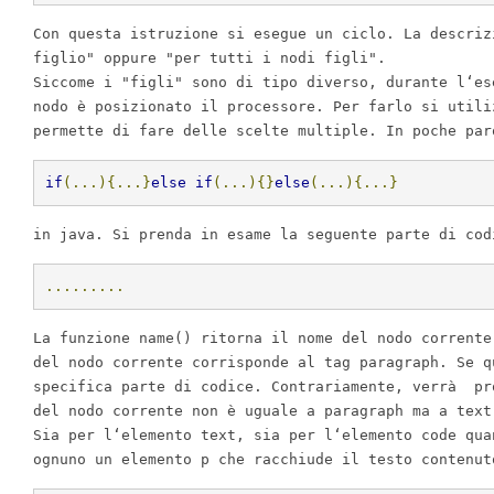
Con
questa istruzione si esegue un ciclo
.
La
descriz
figlio"
oppure
"per tutti i nodi figli"
.
Siccome
i
"figli"
sono di tipo diverso
,
durante l
‘
es
nodo
è
posizionato il processore
.
Per
farlo si utili
permette di fare delle scelte multiple
.
In
poche pa
if
(...){...}
else
if
(...){}
else
(...){...}
in
java
.
Si
prenda
in
esame la seguente parte di cod
...
...
...
La
funzione name
()
ritorna il nome
del
nodo corrente
del
nodo corrente corrisponde al tag paragraph
.
Se
qu
specifica parte di codice
.
Contrariamente
,
verr
à
pro
del
nodo corrente non
è
uguale a paragraph ma a text
Sia
per l
‘
elemento text
,
sia per l
‘
elemento code qua
ognuno un elemento p che racchiude il testo contenut