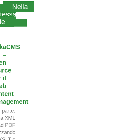
Nella
tessa
ie
kaCMS
–
en
urce
 il
eb
ntent
nagement
I parte
:
a
XML
ad PDF
izzando
XSLT e