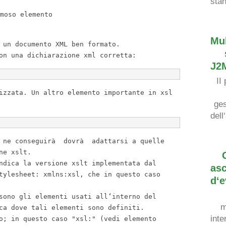
sta
moso elemento
Mul
 un documento XML ben formato
.
on una dichiarazione xml corretta
:
J2
II
izzata
.
Un
altro elemento importante
in
xsl
ges
dell
‘
 ne conseguir
à
dovr
à
adattarsi a quelle
ne xslt
.
dica la versione xslt implementata dal
asc
tylesheet
:
xmlns
:
xsl
,
che
in
questo caso
d
‘
e
sono gli elementi usati all
‘
interno
del
m
ca dove tali elementi sono definiti
.
inte
o
;
in
questo caso
"xsl:"
(
vedi elemento