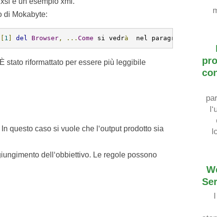
xsl e un‘esempio xml.
olo di Mokabyte:
 
[
1
]
del
Browser
,
...
Come
 si vedr
à
  nel paragrafo succes
pr
 stato riformattato per essere più leggibile
co
pa
l
‘
 In questo caso si vuole che l‘output prodotto sia
l
giungimento dell‘obbiettivo. Le regole possono
W
Ser
I