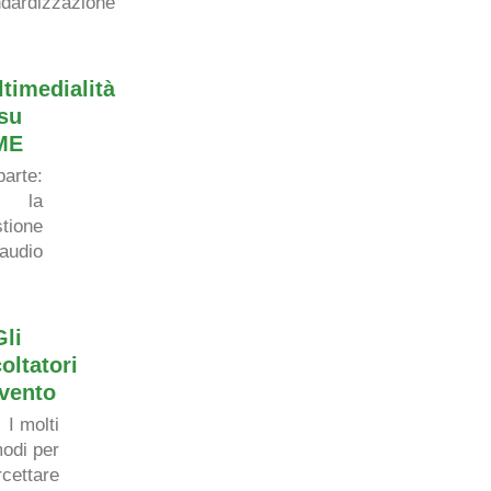
ndardizzazione
timedialit
à
su
ME
 parte
:
la
tione
audio
Gli
oltatori
vento
I molti
odi per
rcettare