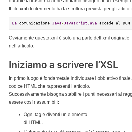
durante la trasformazione abbiamo bisogno di un‘ esempio 
Il file xml di riferimento ha la struttura prevista per gli artic
La
 comunicazione 
Java
-
Javascript
Java
 accede al DOM
Ovviamente questo xml è solo una parte dell‘xml originale. È
nell‘articolo.
Iniziamo a scrivere l‘XSL
In primo luogo è fondametale individuare l‘obbiettivo finale.
codice HTML che rappresenti l‘articolo.
Successivamente bisogna stabilire i punti necessari al rag
essere così riassumibili:
Ogni tag
e
diventi un elemento
di HTML.
L‘elemento