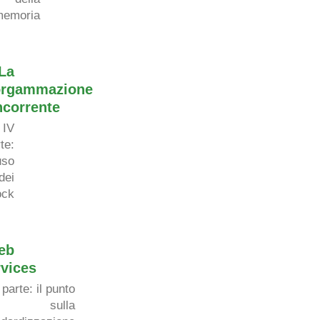
memoria
sivo
...
Qui
 di seguito 
è
 riportato uno schema di
...
import
La
orgammazione
ncorrente
IV
rte
:
uso
dei
ock
eb
vices
 parte
:
il punto
sulla