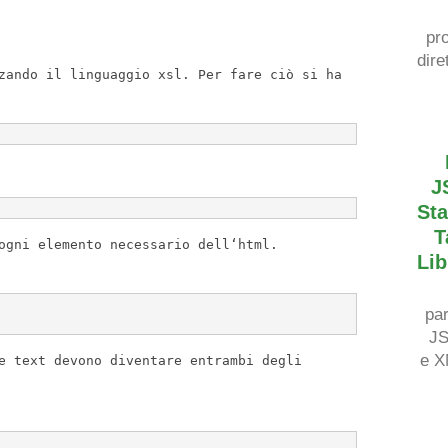
pr
dire
zando il linguaggio xsl
.
Per
fare ci
ò
si ha
J
St
T
gni elemento necessario dell
‘
html
.
Lib
pa
J
e 
e text devono diventare entrambi degli