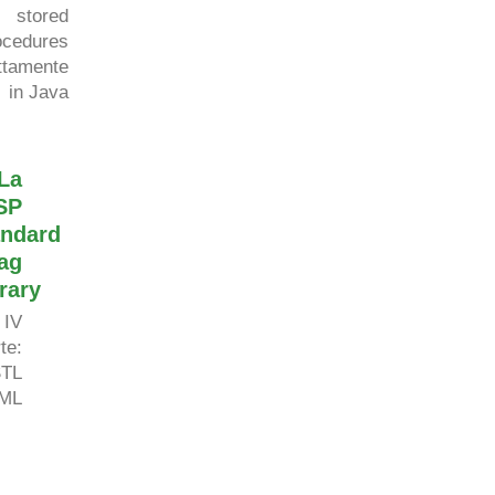
stored
ocedures
ttamente
in
Java
La
SP
andard
ag
rary
IV
rte
:
STL
XML