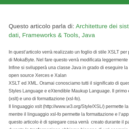
Questo articolo parla di:
Architetture dei sis
dati
,
Frameworks & Tools
,
Java
In quest‘articolo verrà realizzato un foglio di stile XSLT p
di MokaByte. Nel fare questo verrà modificata leggermente la
Infine si svilupperà una classe Java in grado di eseguire la
open source Xerces e Xalan
XSLT ed XML. Oramai conosciamo tutti il significato di que
Styles Language e eXtendible Maukup Language. Il primo è
(xslt) e uno di formattazione (xsl-fo).
Il linguaggio xslt (http://www.w3.org/Style/XSL/) permette 
mentre il linguaggio xsl-fo permette la formattazione e l‘appl
questo articolo è di spiegare cosa verrà creato durante il pa