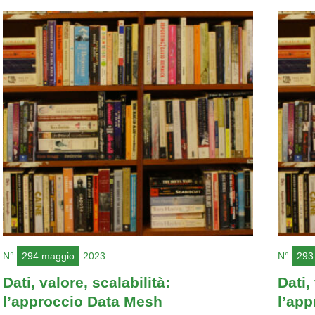
N°
294 maggio
2023
N°
293 
Dati, valore, scalabilità:
Dati,
l’approccio Data Mesh
l’ap