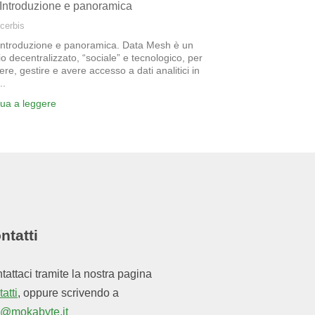
: Introduzione e panoramica
Acerbis
 Introduzione e panoramica. Data Mesh è un
o decentralizzato, “sociale” e tecnologico, per
ere, gestire e avere accesso a dati analitici in
..
nua a leggere
ntatti
tattaci tramite la nostra pagina
atti
, oppure scrivendo a
o@mokabyte.it