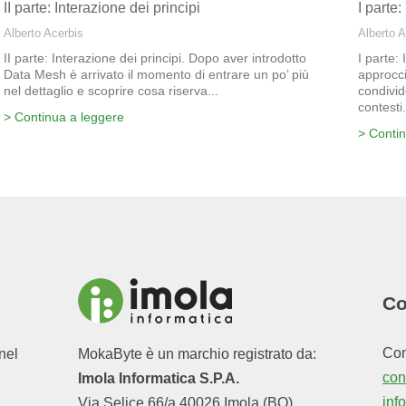
II parte: Interazione dei principi
I parte
Alberto Acerbis
Alberto 
II parte: Interazione dei principi. Dopo aver introdotto
I parte:
Data Mesh è arrivato il momento di entrare un po’ più
approcci
nel dettaglio e scoprire cosa riserva...
condivid
contesti.
> Continua a leggere
> Conti
Co
Con
nel
MokaByte è un marchio registrato da:
cont
Imola Informatica S.P.A.
inf
Via Selice 66/a 40026 Imola (BO)